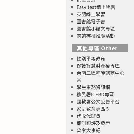
Easy test線上學習
英語線上學習
圖書館電子書
圖書館小論文專區
閱讀存摺推廣活動
其他專區 Other
性別平等教育
保護智慧財產權專區
台南二區輔導諮商中心
※
學生事務資訊網
移民署ICERD專區
國教署公文公告平台
家庭教育專區※
代收代辦費
即測即評及發證
曾家大事記