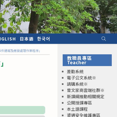
NGLISH
日本語
한국어
事件通報及應變處理作業程序」
教職員專區
序」
Teacher
差勤系統
電子公文系統※
請購系統※
曾文家商雲端社群※
新課綱推動相關規定
公開授課專區
本土語課程
資通安全維護專區