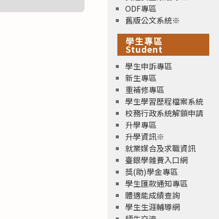
ODF專區
舊版公文系統※
學生專區
Student
學生申訴專區
新生專區
重補修專區
學生學習歷程檔案系統
校務行政系統解鎖申請
升學專區
升學資訊※
就業媒合及求職資訊
臺銀學雜費入口網
獎(助)學金專區
學生匯款通知專區
體適能成績查詢
學生生涯輔導網
師生交流