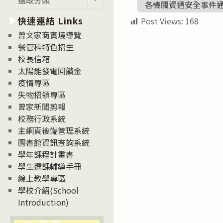
各機關資通安全事件
新
快速連結 Links
消
Post Views:
168
息
曾文家商實境導覽
News
餐管科特色招生
校長信箱
太陽能發電回饋金
疫情專區
失物招領專區
曾家新聞剪報
校務行政系統
主網頁後端管理系統
圖書館資訊查詢系統
學年課程計畫書
學生選課輔導手冊
線上教學專區
學校介紹(School
Introduction)