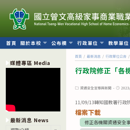
跳
轉
至
主
要
內
首頁
關於本校
公布欄
行政單位
教學單
容
首頁
/
最新消息
/
行政單位公告
/
媒體專區 Media
行政院修正「各
Post
Post
資通安全宣導與新聞
2023
category:
publishe
11/09/13轉知國教署
檔案下載
最新消息 News
修正各機關資通安全
最
選取分類