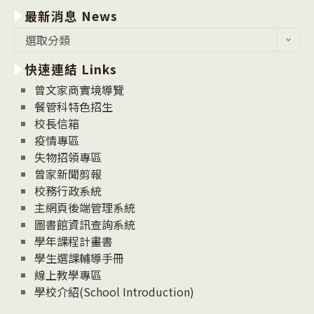
最新消息 News
最
選取分類
新
快速連結 Links
消
息
曾文家商實境導覽
News
餐管科特色招生
校長信箱
疫情專區
失物招領專區
曾家新聞剪報
校務行政系統
主網頁後端管理系統
圖書館資訊查詢系統
學年課程計畫書
學生選課輔導手冊
線上教學專區
學校介紹(School Introduction)