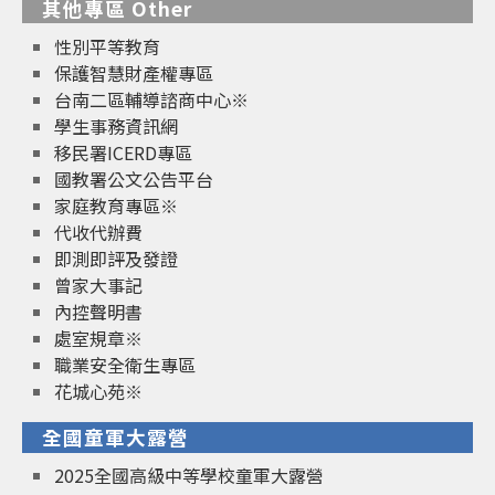
其他專區 Other
性別平等教育
保護智慧財產權專區
台南二區輔導諮商中心※
學生事務資訊網
移民署ICERD專區
國教署公文公告平台
家庭教育專區※
代收代辦費
即測即評及發證
曾家大事記
內控聲明書
處室規章※
職業安全衛生專區
花城心苑※
全國童軍大露營
2025全國高級中等學校童軍大露營