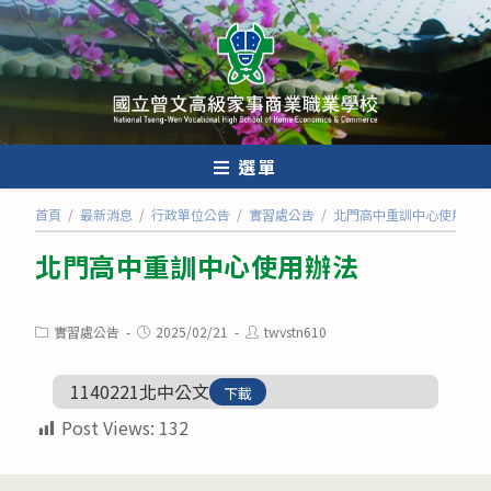
跳
轉
至
主
要
內
選單
容
首頁
/
最新消息
/
行政單位公告
/
實習處公告
/
北門高中重訓中心使用辦法
北門高中重訓中心使用辦法
Post
Post
Post
實習處公告
2025/02/21
twvstn610
category:
published:
author:
1140221北中公文
下載
Post Views:
132