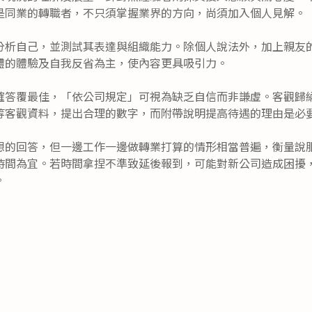
是同業的轉職者，不只須掌握業界的方向，尚須加入個人見解。
分析自己，並測試其表達與組織能力。除個人說法外，加上親友
體的體驗及自我反省為主，使內容更具吸引力。
確答覆最佳，「依公司規定」可視為缺乏自信而非謙虛。客觀歸
等客觀資料，提出合理的數字，而附帶說明提高待遇的理由是必
想的回答，但一邊工作一邊做轉業打算的情形相當普遍，衡量說
時間為宜。若時間拿捏不準致延後報到，可能對新公司造成困擾
。