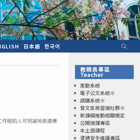
NGLISH
日本語
한국어
教職員專區
Teacher
差勤系統
電子公文系統※
請購系統※
曾文家商雲端社群※
新課綱推動相關規定
工作經的人可坦誠地表達應
公開授課專區
本土語課程
資通安全維護專區