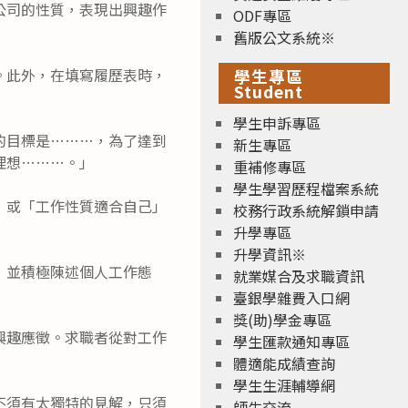
公司的性質，表現出興趣作
ODF專區
舊版公文系統※
。此外，在填寫履歷表時，
學生專區
Student
學生申訴專區
的目標是………，為了達到
新生專區
理想………。」
重補修專區
學生學習歷程檔案系統
」或「工作性質適合自己」
校務行政系統解鎖申請
升學專區
升學資訊※
，並積極陳述個人工作態
就業媒合及求職資訊
臺銀學雜費入口網
獎(助)學金專區
興趣應徵。求職者從對工作
學生匯款通知專區
體適能成績查詢
學生生涯輔導網
不須有太獨特的見解，只須
師生交流