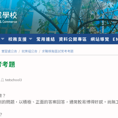
位
校務支援
常用連結
資料公開專區
網站導覽
E
實習處公告
/
就業組公告
/
求職模擬面試常考考題
考考題
Post
testschool3
author:
徵？
到的問題，以積極、正面的答案回答，通常較易博得好感。尚無
？