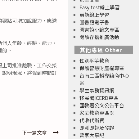
Easy test線上學習
英語線上學習
的觀點可增加說服力，應避
圖書館電子書
圖書館小論文專區
閱讀存摺推廣活動
納個人年齡、經驗、能力，
其他專區 Other
要的。
性別平等教育
服上司批准離職、工作交接
保護智慧財產權專區
，說明現況，將報到時間訂
台南二區輔導諮商中心
※
學生事務資訊網
移民署ICERD專區
國教署公文公告平台
家庭教育專區※
代收代辦費
即測即評及發證
下一篇文章
曾家大事記