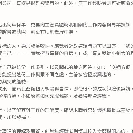
個公司，這樣是很難被錄用的。此外，無工作經驗者則可對應徵
指出何年何事，更要向主管具體說明相關的工作內容與專業技術
的證書或執照，則更有助於雀屏中選。
？
目標的人，通常成長較快。應徵者針對這類問題可以回答：「我
實自己………，而我擁有這樣的自信。」或「這是我從小到大的
？
對自己被這份工作吸引，以及關心的地方回答，如：「交通方便
若能提出這份工作與眾不同之處，主管多會極感興趣的。
功與失敗經驗。
成果，並藉此凸顯個人經驗與自信，即使很小的成功經驗也無妨
輕輕帶過，不如陳述如何克服難題，及獲得哪些經驗。
者，以了解其對工作的理解度，確認求職者只是懷抱憧憬或基於
度，加以發揮。
業現況的理解及展望，針對無經驗者則探其投入意願與關心度，