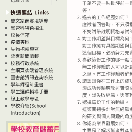
千萬不要一味批評前一
新
答。
快速連結 Links
消
過去的工作經歷如何？
息
曾文家商實境導覽
應徵者回答時，不只須
News
餐管科特色招生
不妨附帶註明資格考試
校長信箱
對工作期望與目標為何
疫情專區
對工作擁有具體期望與
失物招領專區
這個目標，必須努力充
曾家新聞剪報
喜歡這份工作的哪一點
校務行政系統
無工作經驗的人可以針
主網頁後端管理系統
之類。有工作經驗者倘
圖書館資訊查詢系統
請談談你在工作上的成
學年課程計畫書
談成功經驗應敘述實際
學生選課輔導手冊
度。談失敗經驗，與其
線上教學專區
選擇這份工作的動機。
學校介紹(School
這類問題多針對無經驗
Introduction)
的研究與個人興趣的角
你認為業界發展如何？
主要是了解求職者對產