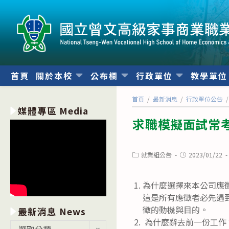
跳
轉
至
主
要
內
首頁
關於本校
公布欄
行政單位
教學單
容
首頁
/
最新消息
/
行政單位公告
/
媒體專區 Media
求職模擬面試常
Post
Post
就業組公告
2023/01/22
category:
published:
為什麼選擇來本公司應
這是所有應徵者必先遇
徵的動機與目的。
最新消息 News
為什麼辭去前一份工作
最
選取分類