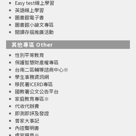
Easy test線上學習
英語線上學習
圖書館電子書
圖書館小論文專區
閱讀存摺推廣活動
其他專區 Other
性別平等教育
保護智慧財產權專區
台南二區輔導諮商中心※
學生事務資訊網
移民署ICERD專區
國教署公文公告平台
家庭教育專區※
代收代辦費
即測即評及發證
曾家大事記
內控聲明書
處室規章※