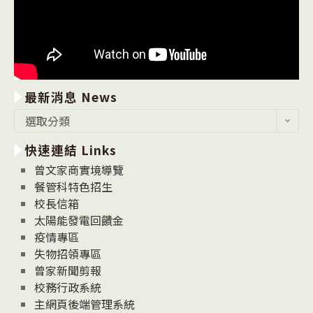
最新消息 News
最
選取分類
新
快速連結 Links
消
息
曾文家商實境導覽
News
餐管科特色招生
校長信箱
太陽能發電回饋金
疫情專區
失物招領專區
曾家新聞剪報
校務行政系統
主網頁後端管理系統