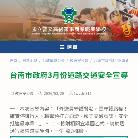
跳
轉
至
主
要
內
選單
容
首頁
/
最新消息
/
行政單位公告
/
教官室公告
/
台南市政府3月份道路交通
台南市政府3月份道路交通安全宣導
Post
Post
Post
教官室公告
2026/03/20
twvstn311
category:
published:
author:
一、本次宣導內容：「外送員守護餐點，更守護路權！
確實停讓行人、轉彎預打方向燈、嚴守交通號誌，安全
抵達最專業！」。 二、檢附相關宣導圖乙式，請於透
過旨揭管道宣導時，一併協助推廣。