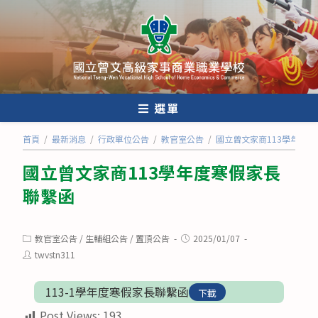
跳
轉
至
主
要
內
選單
容
首頁
/
最新消息
/
行政單位公告
/
教官室公告
/
國立曾文家商113學年度
國立曾文家商113學年度寒假家長
聯繫函
Post
Post
教官室公告
/
生輔組公告
/
置頂公告
2025/01/07
category:
published:
Post
twvstn311
author:
113-1學年度寒假家長聯繫函
下載
Post Views:
193