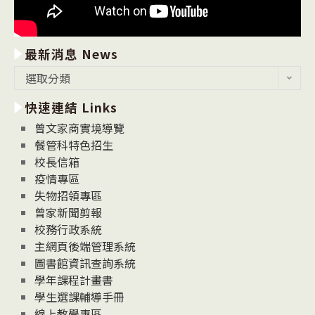
最新消息 News
最
選取分類
新
快速連結 Links
消
息
曾文家商實境導覽
News
餐管科特色招生
校長信箱
疫情專區
失物招領專區
曾家新聞剪報
校務行政系統
主網頁後端管理系統
圖書館資訊查詢系統
學年課程計畫書
學生選課輔導手冊
線上教學專區