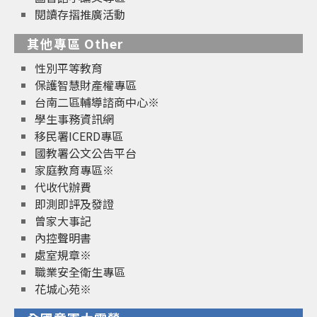
閱讀存摺推廣活動
其他專區 Other
性別平等教育
保護智慧財產權專區
台南二區輔導諮商中心※
學生事務資訊網
移民署ICERD專區
國教署公文公告平台
家庭教育專區※
代收代辦費
即測即評及發證
曾家大事記
內控聲明書
處室規章※
職業安全衛生專區
花城心苑※