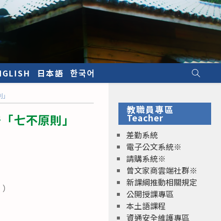
NGLISH
日本語
한국어
則」
教職員專區
守「七不原則」
Teacher
差勤系統
電子公文系統※
請購系統※
曾文家商雲端社群※
新課綱推動相關規定
7 ）
公開授課專區
本土語課程
資通安全維護專區