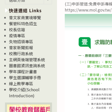
(三)申訴管道:免費申訴專線
新
https://www.mol.gov.
快速連結 Links
消
息
曾文家商實境導覽
News
餐管科特色招生
校長信箱
疫情專區
失物招領專區
曾家新聞剪報
校務行政系統
主網頁後端管理系統
圖書館資訊查詢系統
學年課程計畫書
學生選課輔導手冊
線上教學專區
學校介紹(School
Introduction)