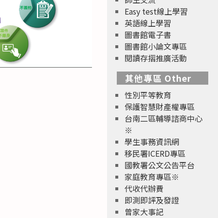
Easy test線上學習
英語線上學習
圖書館電子書
圖書館小論文專區
閱讀存摺推廣活動
其他專區 Other
性別平等教育
保護智慧財產權專區
台南二區輔導諮商中心
※
學生事務資訊網
移民署ICERD專區
國教署公文公告平台
家庭教育專區※
代收代辦費
即測即評及發證
曾家大事記