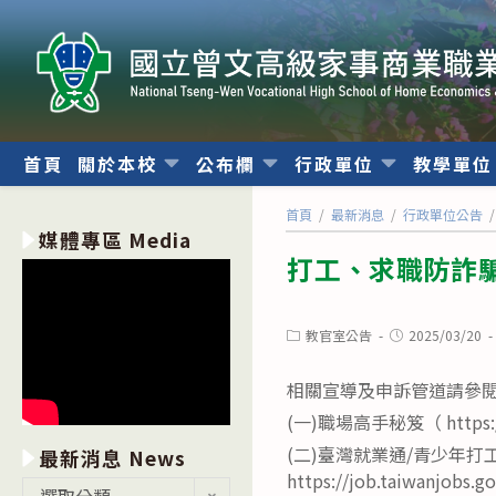
跳
轉
至
主
要
內
首頁
關於本校
公布欄
行政單位
教學單
容
首頁
/
最新消息
/
行政單位公告
/
媒體專區 Media
打工、求職防詐
Post
Post
教官室公告
2025/03/20
category:
published:
相關宣導及申訴管道請參
(一)職場高手秘笈（ https://la
(二)臺灣就業通/青少年
最新消息 News
https://job.taiwanjobs.g
最
選取分類