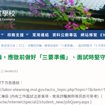
位
校務支援
常用連結
資料公開專區
網站導覽
E
教官室公告
/
打工、求職防詐騙，應徵前做好「三要準備」、面試時堅守「七不原
騙，應徵前做好「三要準備」、面試時堅
Post
twvstn311
author:
閱下方各連結：
bor-elearning.mol.gov.tw/co_topic.php?topic=7&item=
打工專區 (內有工作面試注意事項、常見詐騙案例等訊息可參考)（
ov.tw/Internet/special2/student_new/jobQuery.aspx )