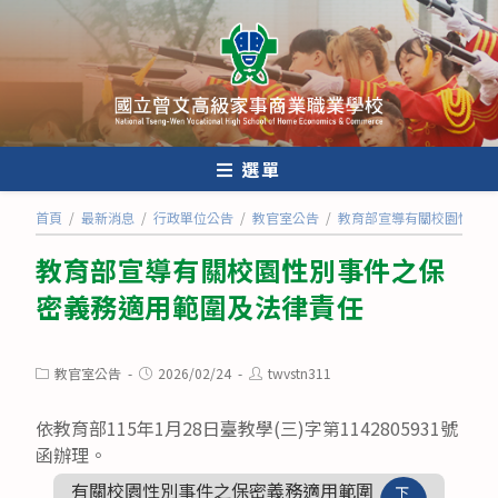
跳
轉
至
主
要
內
選單
容
首頁
/
最新消息
/
行政單位公告
/
教官室公告
/
教育部宣導有關校園性別事
教育部宣導有關校園性別事件之保
密義務適用範圍及法律責任
Post
Post
Post
教官室公告
2026/02/24
twvstn311
category:
published:
author:
依教育部115年1月28日臺教學(三)字第1142805931號
函辦理。
有關校園性別事件之保密義務適用範圍
下