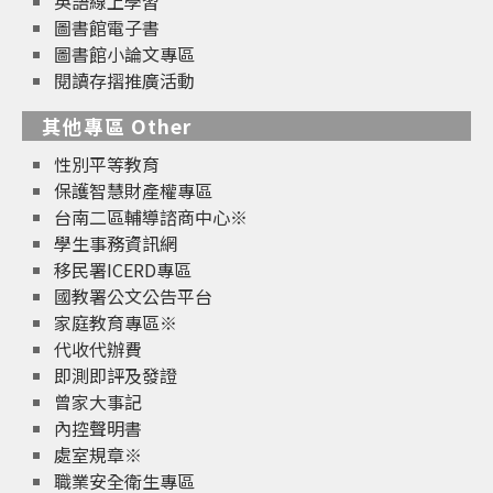
英語線上學習
圖書館電子書
圖書館小論文專區
閱讀存摺推廣活動
其他專區 Other
性別平等教育
保護智慧財產權專區
台南二區輔導諮商中心※
學生事務資訊網
移民署ICERD專區
國教署公文公告平台
家庭教育專區※
代收代辦費
即測即評及發證
曾家大事記
內控聲明書
處室規章※
職業安全衛生專區