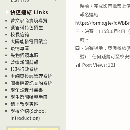
新
時前，完成影音檔案上傳
快速連結 Links
消
報名連結
息
曾文家商實境導覽
https://forms.gle/fdW
News
餐管科特色招生
三、決賽：115年6月4日（
校長信箱
時。
太陽能發電回饋金
四、決賽場地：亞洲餐旅(
疫情專區
失物招領專區
號)。 任何疑義可至校安
曾家新聞剪報
Post Views:
121
校務行政系統
主網頁後端管理系統
圖書館資訊查詢系統
學年課程計畫書
學生選課輔導手冊
線上教學專區
學校介紹(School
Introduction)