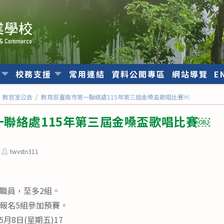
位
校務支援
常用連結
資料公開專區
網站導覽
E
教官室公告
/
教育部臺南市第一聯絡處115年第三屆金嗓盃歌唱比賽￼
聯絡處115年第三屆金嗓盃歌唱比賽￼
Post
twvstn311
author:
、職員，至多2組。
多報名5組參加預賽。
月8日(星期五)17