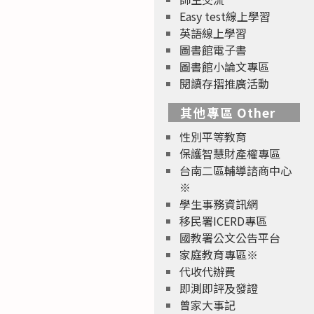
Easy test線上學習
英語線上學習
圖書館電子書
圖書館小論文專區
閱讀存摺推廣活動
其他專區 Other
性別平等教育
保護智慧財產權專區
台南二區輔導諮商中心
※
學生事務資訊網
移民署ICERD專區
國教署公文公告平台
家庭教育專區※
代收代辦費
即測即評及發證
曾家大事記