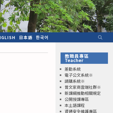
NGLISH
日本語
한국어
教職員專區
Teacher
差勤系統
電子公文系統※
請購系統※
曾文家商雲端社群※
新課綱推動相關規定
公開授課專區
本土語課程
資通安全維護專區