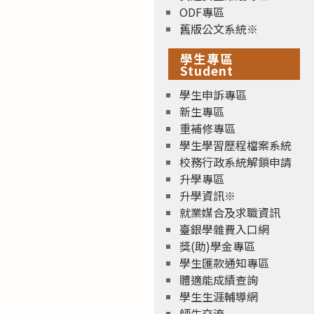
ODF專區
舊版公文系統※
學生專區
Student
學生申訴專區
新生專區
重補修專區
學生學習歷程檔案系統
校務行政系統解鎖申請
升學專區
升學資訊※
就業媒合及求職資訊
臺銀學雜費入口網
獎(助)學金專區
學生匯款通知專區
體適能成績查詢
學生生涯輔導網
師生交流