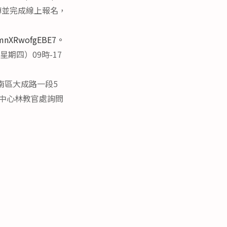
並完成線上報名，
bBmnXRwofgEBE7。
星期四）09時-17
南區大成路一段5
中心林教官處詢問