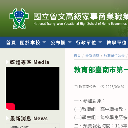
跳
轉
至
主
要
內
首頁
關於本校
公布欄
行政單位
教學單
容
首頁
/
最新消息
/
行政單位公告
/
媒體專區 Media
教育部臺南市第一
Post
Post
教官室公告
2026/03/20
category:
published:
一、參加對象：
(一)教職組：高中職校教
(二)學生組：每校學生至
最新消息 News
二、預賽報名時間：115年5
最
選取分類