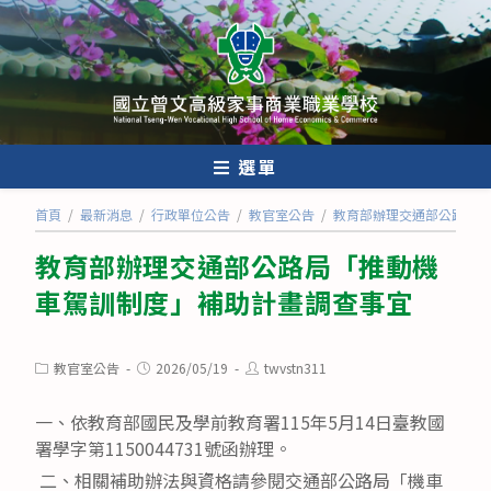
跳
轉
至
主
要
內
選單
容
首頁
/
最新消息
/
行政單位公告
/
教官室公告
/
教育部辦理交通部公路局「
教育部辦理交通部公路局「推動機
車駕訓制度」補助計畫調查事宜
Post
Post
Post
教官室公告
2026/05/19
twvstn311
category:
published:
author:
一、依教育部國民及學前教育署115年5月14日臺教國
署學字第1150044731號函辦理。
二、相關補助辦法與資格請參閱交通部公路局「機車