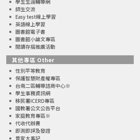
學生生涯輔導網
師生交流
Easy test線上學習
英語線上學習
圖書館電子書
圖書館小論文專區
閱讀存摺推廣活動
其他專區 Other
性別平等教育
保護智慧財產權專區
台南二區輔導諮商中心※
學生事務資訊網
移民署ICERD專區
國教署公文公告平台
家庭教育專區※
代收代辦費
即測即評及發證
曾家大事記