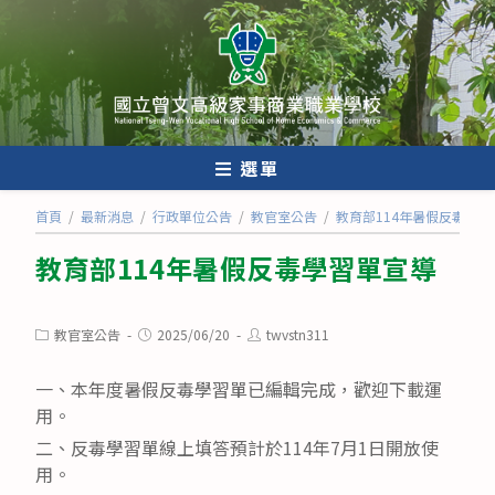
跳
轉
至
主
要
內
選單
容
首頁
/
最新消息
/
行政單位公告
/
教官室公告
/
教育部114年暑假反毒學習
教育部114年暑假反毒學習單宣導
Post
Post
Post
教官室公告
2025/06/20
twvstn311
category:
published:
author:
一、本年度暑假反毒學習單已編輯完成，歡迎下載運
用。
二、反毒學習單線上填答預計於114年7月1日開放使
用。