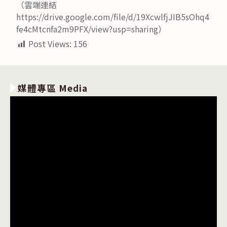
（雲端連結
https://drive.google.com/file/d/19XcwlfjJIB5sOhq4
fe4cMtcnfa2m9PFX/view?usp=sharing）
Post Views:
156
媒體專區 Media