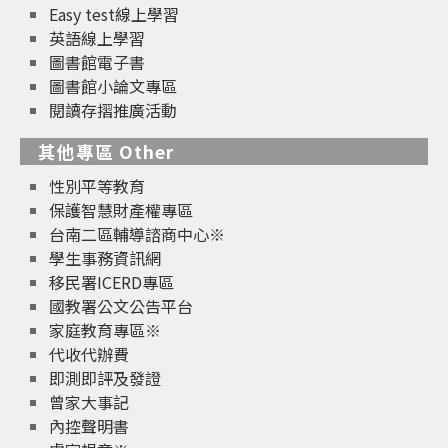
Easy test線上學習
英語線上學習
圖書館電子書
圖書館小論文專區
閱讀存摺推廣活動
其他專區 Other
性別平等教育
保護智慧財產權專區
台南二區輔導諮商中心※
學生事務資訊網
移民署ICERD專區
國教署公文公告平台
家庭教育專區※
代收代辦費
即測即評及發證
曾家大事記
內控聲明書