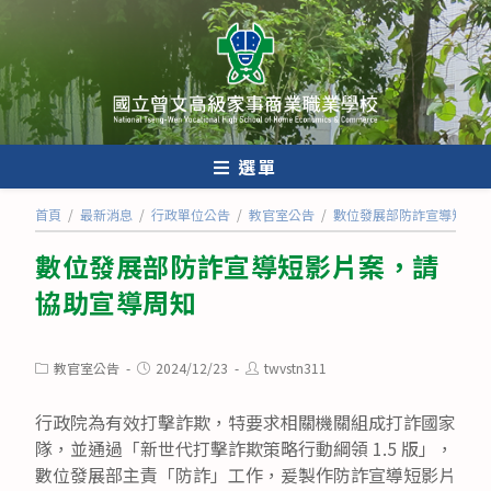
跳
轉
至
主
要
內
選單
容
首頁
/
最新消息
/
行政單位公告
/
教官室公告
/
數位發展部防詐宣導短影片
數位發展部防詐宣導短影片案，請
協助宣導周知
Post
Post
Post
教官室公告
2024/12/23
twvstn311
category:
published:
author:
行政院為有效打擊詐欺，特要求相關機關組成打詐國家
隊，並通過「新世代打擊詐欺策略行動綱領 1.5 版」，
數位發展部主責「防詐」工作，爰製作防詐宣導短影片