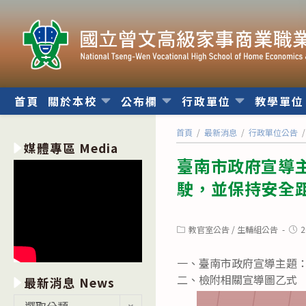
跳
轉
至
主
要
內
首頁
關於本校
公布欄
行政單位
教學單
容
首頁
/
最新消息
/
行政單位公告
/
媒體專區 Media
臺南市政府宣導
駛，並保持安全
Post
Post
教官室公告
/
生輔組公告
2
category:
publ
一、臺南市政府宣導主題
二、檢附相關宣導圖乙式
最新消息 News
最
選取分類