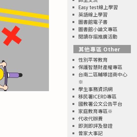
Easy test線上學習
英語線上學習
圖書館電子書
圖書館小論文專區
閱讀存摺推廣活動
其他專區 Other
性別平等教育
保護智慧財產權專區
台南二區輔導諮商中心
※
學生事務資訊網
移民署ICERD專區
國教署公文公告平台
家庭教育專區※
代收代辦費
即測即評及發證
曾家大事記