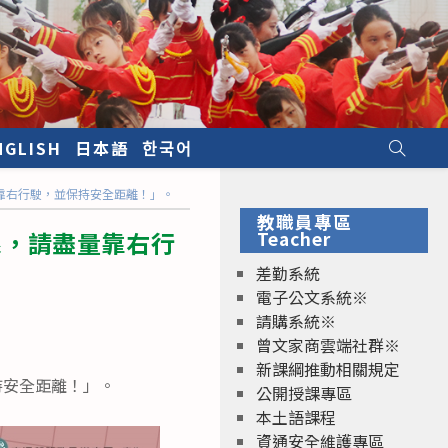
NGLISH
日本語
한국어
靠右行駛，並保持安全距離！」。
教職員專區
線，請盡量靠右行
Teacher
差勤系統
電子公文系統※
請購系統※
曾文家商雲端社群※
新課綱推動相關規定
持安全距離！」。
公開授課專區
本土語課程
資通安全維護專區