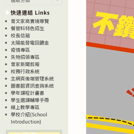
新
快速連結 Links
消
息
曾文家商實境導覽
News
餐管科特色招生
校長信箱
太陽能發電回饋金
疫情專區
失物招領專區
曾家新聞剪報
校務行政系統
主網頁後端管理系統
圖書館資訊查詢系統
學年課程計畫書
學生選課輔導手冊
線上教學專區
學校介紹(School
Introduction)