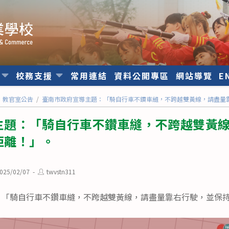
位
校務支援
常用連結
資料公開專區
網站導覽
E
教官室公告
/
臺南市政府宣導主題：「騎自行車不鑽車縫，不跨越雙黃線，請盡量
主題：「騎自行車不鑽車縫，不跨越雙黃
距離！」。
Post
025/02/07
twvstn311
ished:
author:
：「騎自行車不鑽車縫，不跨越雙黃線，請盡量靠右行駛，並保