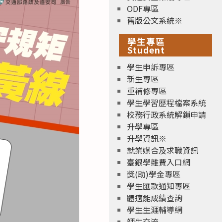
ODF專區
舊版公文系統※
學生專區
Student
學生申訴專區
新生專區
重補修專區
學生學習歷程檔案系統
校務行政系統解鎖申請
升學專區
升學資訊※
就業媒合及求職資訊
臺銀學雜費入口網
獎(助)學金專區
學生匯款通知專區
體適能成績查詢
學生生涯輔導網
師生交流