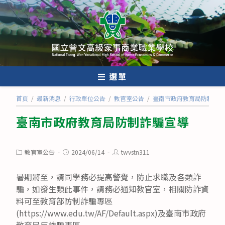
跳
轉
至
主
要
內
選單
容
首頁
/
最新消息
/
行政單位公告
/
教官室公告
/
臺南市政府教育局防制詐騙
臺南市政府教育局防制詐騙宣導
Post
Post
Post
教官室公告
2024/06/14
twvstn311
category:
published:
author:
暑期將至，請同學務必提高警覺，防止求職及各類詐
騙，如發生類此事件，請務必通知教官室，相關防詐資
料可至教育部防制詐騙專區
(https://www.edu.tw/AF/Default.aspx)及臺南市政府
教育局反詐騙專區