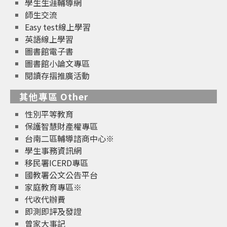
學生生涯輔導網
師生交流
Easy test線上學習
英語線上學習
圖書館電子書
圖書館小論文專區
閱讀存摺推廣活動
其他專區 Other
性別平等教育
保護智慧財產權專區
台南二區輔導諮商中心※
學生事務資訊網
移民署ICERD專區
國教署公文公告平台
家庭教育專區※
代收代辦費
即測即評及發證
曾家大事記