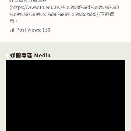
(https://www.tn.edu.tw/%e5%8f%8d%e8%a9%90
%e9%a8%99%e5%b0%88%e5%8d%80/)下載運
用。
Post Views:
153
媒體專區 Media