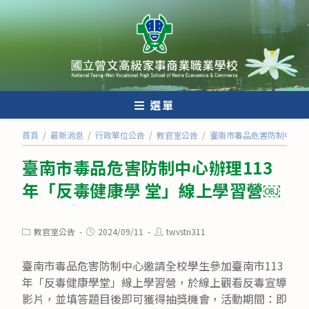
跳
轉
至
主
要
內
選單
容
首頁
/
最新消息
/
行政單位公告
/
教官室公告
/
臺南市毒品危害防制中心辦
臺南市毒品危害防制中心辦理113
年「反毒健康學 堂」線上學習營￼
Post
Post
Post
教官室公告
2024/09/11
twvstn311
category:
published:
author:
臺南市毒品危害防制中心邀請全校學生參加臺南市113
年「反毒健康學堂」線上學習營，於線上觀看反毒宣導
影片，並填答題目後即可獲得抽獎機會，活動期間：即