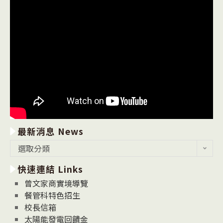
最新消息 News
最
選取分類
新
快速連結 Links
消
息
曾文家商實境導覽
News
餐管科特色招生
校長信箱
太陽能發電回饋金