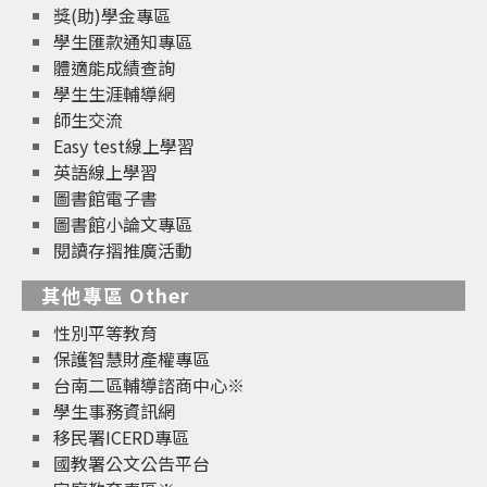
獎(助)學金專區
學生匯款通知專區
體適能成績查詢
學生生涯輔導網
師生交流
Easy test線上學習
英語線上學習
圖書館電子書
圖書館小論文專區
閱讀存摺推廣活動
其他專區 Other
性別平等教育
保護智慧財產權專區
台南二區輔導諮商中心※
學生事務資訊網
移民署ICERD專區
國教署公文公告平台