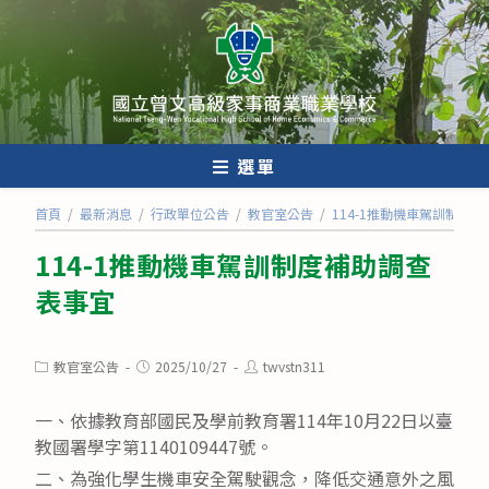
跳
轉
至
主
要
內
選單
容
首頁
/
最新消息
/
行政單位公告
/
教官室公告
/
114-1推動機車駕訓制度
114-1推動機車駕訓制度補助調查
表事宜
Post
Post
Post
教官室公告
2025/10/27
twvstn311
category:
published:
author:
一、依據教育部國民及學前教育署114年10月22日以臺
教國署學字第1140109447號。
二、為強化學生機車安全駕駛觀念，降低交通意外之風