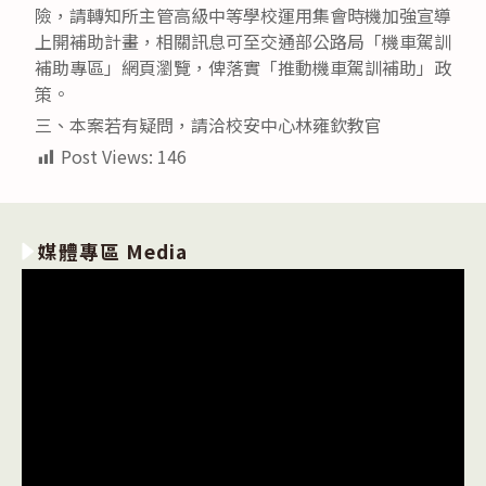
險，請轉知所主管高級中等學校運用集會時機加強宣導
上開補助計畫，相關訊息可至交通部公路局「機車駕訓
補助專區」網頁瀏覽，俾落實「推動機車駕訓補助」政
策。
三、本案若有疑問，請洽校安中心林雍欽教官
Post Views:
146
媒體專區 Media