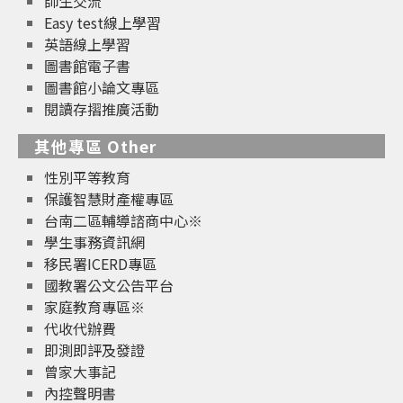
師生交流
Easy test線上學習
英語線上學習
圖書館電子書
圖書館小論文專區
閱讀存摺推廣活動
其他專區 Other
性別平等教育
保護智慧財產權專區
台南二區輔導諮商中心※
學生事務資訊網
移民署ICERD專區
國教署公文公告平台
家庭教育專區※
代收代辦費
即測即評及發證
曾家大事記
內控聲明書