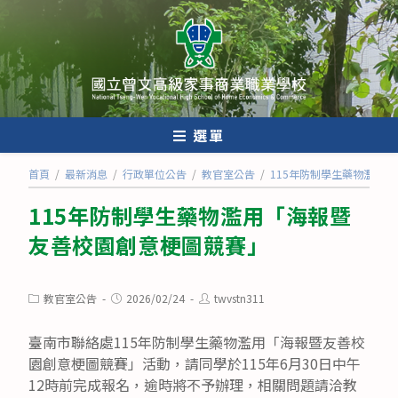
跳
轉
至
主
要
內
選單
容
首頁
/
最新消息
/
行政單位公告
/
教官室公告
/
115年防制學生藥物濫用
115年防制學生藥物濫用「海報暨
友善校園創意梗圖競賽」
Post
Post
Post
教官室公告
2026/02/24
twvstn311
category:
published:
author:
臺南市聯絡處115年防制學生藥物濫用「海報暨友善校
園創意梗圖競賽」活動，請同學於115年6月30日中午
12時前完成報名，逾時將不予辦理，相關問題請洽教