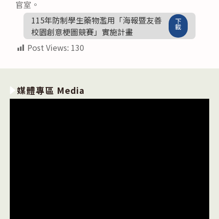
官室。
115年防制學生藥物濫用「海報暨友善
下
載
校園創意梗圖競賽」實施計畫
Post Views:
130
媒體專區 Media