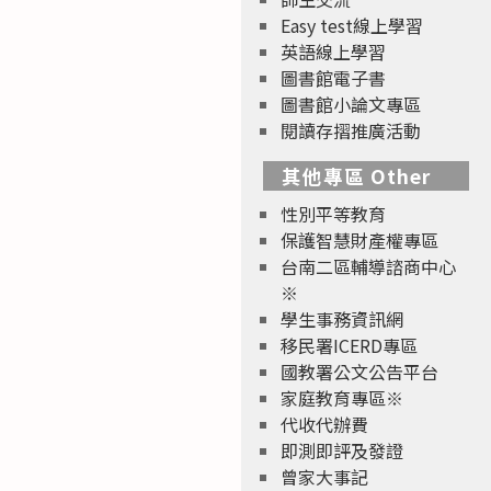
Easy test線上學習
英語線上學習
圖書館電子書
圖書館小論文專區
閱讀存摺推廣活動
其他專區 Other
性別平等教育
保護智慧財產權專區
台南二區輔導諮商中心
※
學生事務資訊網
移民署ICERD專區
國教署公文公告平台
家庭教育專區※
代收代辦費
即測即評及發證
曾家大事記