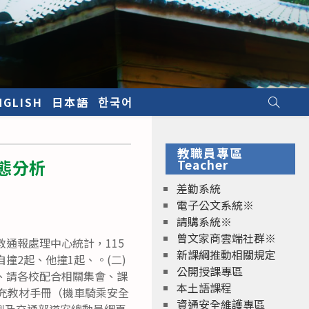
NGLISH
日本語
한국어
教職員專區
態分析
Teacher
差勤系統
電子公文系統※
請購系統※
曾文家商雲端社群※
救通報處理中心統計，115
新課綱推動相關規定
撞2起、他撞1起、。(二)
公開授課專區
二、請各校配合相關集會、課
本土語課程
 充教材手冊（機車騎乘安全
資通安全維護專區
例及交通部道安總動員網頁