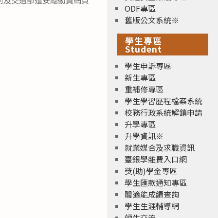
ODF專區
舊版公文系統※
學生專區
Student
學生申訴專區
新生專區
重補修專區
學生學習歷程檔案系統
校務行政系統解鎖申請
升學專區
升學資訊※
就業媒合及求職資訊
臺銀學雜費入口網
獎(助)學金專區
學生匯款通知專區
體適能成績查詢
學生生涯輔導網
師生交流