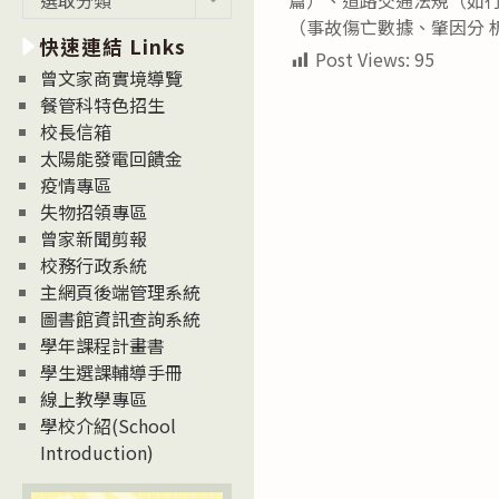
新
（事故傷亡數據、肇因分 
快速連結 Links
消
Post Views:
95
息
曾文家商實境導覽
News
餐管科特色招生
校長信箱
太陽能發電回饋金
疫情專區
失物招領專區
曾家新聞剪報
校務行政系統
主網頁後端管理系統
圖書館資訊查詢系統
學年課程計畫書
學生選課輔導手冊
線上教學專區
學校介紹(School
Introduction)