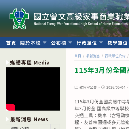
跳
轉
至
主
要
內
首頁
關於本校
公布欄
行政單位
教學單
容
首頁
/
最新消息
/
行政單位公告
/
媒體專區 Media
115年3月份全
Post
Post
教官室公告
2026/05/04
category:
published:
115年3月份全國高級中
年3月份全 國高級中等學校
交通工具：機車（含電動機車
最新消息 News
程、友善校園週或多元管道
最
選取分類
篇）、道路交通法規（如