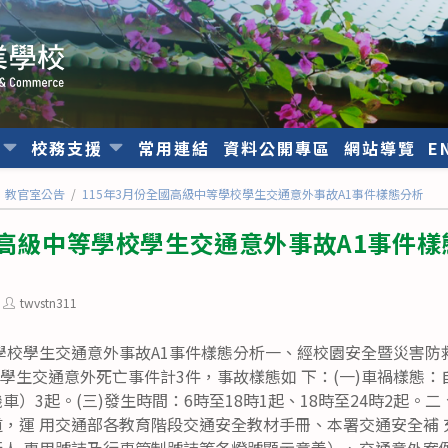
位
校務支援
常用連結
資料公開專區
網站導覽
E
教官室公告
/
115年3月份全國高級中等學校學生交通意外事故A1事件樣態分析
國高級中等學校學生交通意外事故A1事件樣
Post
twvstn311
author:
等學校學生交通意外事故A1事件樣態分析一、經校園安全暨災害防
學生交通意外死亡事件計3件，事故樣態如 下：(一)車禍樣態：自
）3起。(三)發生時間：6時至18時1起、18時至24時2起。
，運 用交通部各教育階段交通安全教材手冊、本署交通安全補
行人 專用號誌及行車管制號誌等各燈號顯示意義）、交通意外案