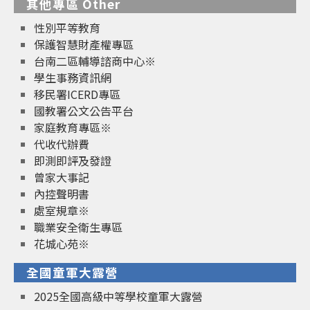
其他專區 Other
性別平等教育
保護智慧財產權專區
台南二區輔導諮商中心※
學生事務資訊網
移民署ICERD專區
國教署公文公告平台
家庭教育專區※
代收代辦費
即測即評及發證
曾家大事記
內控聲明書
處室規章※
職業安全衛生專區
花城心苑※
全國童軍大露營
2025全國高級中等學校童軍大露營