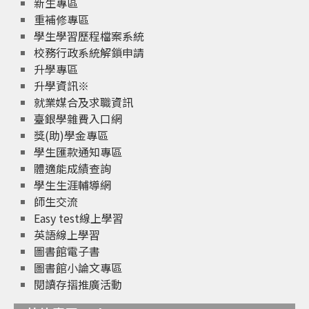
新生專區
重補修專區
學生學習歷程檔案系統
校務行政系統解鎖申請
升學專區
升學資訊※
就業媒合及求職資訊
臺銀學雜費入口網
獎(助)學金專區
學生匯款通知專區
體適能成績查詢
學生生涯輔導網
師生交流
Easy test線上學習
英語線上學習
圖書館電子書
圖書館小論文專區
閱讀存摺推廣活動