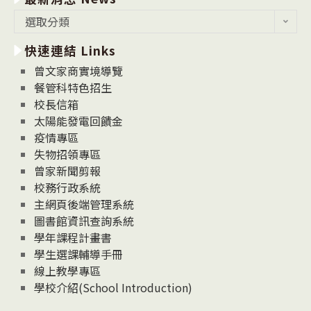
最
選取分類
新
快速連結 Links
消
息
曾文家商實境導覽
News
餐管科特色招生
校長信箱
太陽能發電回饋金
疫情專區
失物招領專區
曾家新聞剪報
校務行政系統
主網頁後端管理系統
圖書館資訊查詢系統
學年課程計畫書
學生選課輔導手冊
線上教學專區
學校介紹(School Introduction)