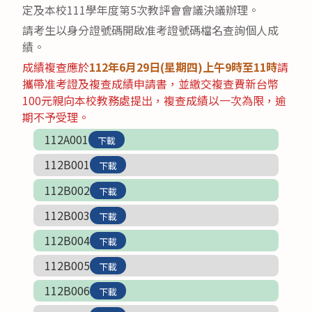
定及本校111學年度第5次教評會會議決議辦理。
請考生以身分證號碼開啟准考證號碼檔名查詢個人成
績。
成績複查應於
112年6月29日(星期四)上午9時至11時
請
攜帶准考證及複查成績申請書，並繳交複查費新台幣
100元親向本校教務處提出，複查成績以一次為限，逾
期不予受理。
112A001
下載
112B001
下載
112B002
下載
112B003
下載
112B004
下載
112B005
下載
112B006
下載