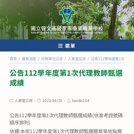
跳
轉
至
主
要
內
選單
容
首頁
/
最新消息
/
行政單位公告
/
人事室公告
/
公告112學年度第1次代理
公告112學年度第1次代理教師甄選
成績
Post
Post
Post
人事室公告
2023/06/28
twvstn104
category:
published:
author:
公告112學年度第1次代理教師甄選成績(依准考證號碼
順序排列)
依據:本校112學年度第1次代理教師甄選簡章第拾點規