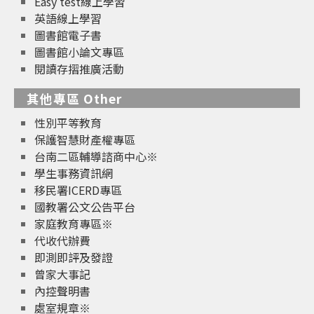
Easy test線上學習
英語線上學習
圖書館電子書
圖書館小論文專區
閱讀存摺推廣活動
其他專區 Other
性別平等教育
保護智慧財產權專區
台南二區輔導諮商中心※
學生事務資訊網
移民署ICERD專區
國教署公文公告平台
家庭教育專區※
代收代辦費
即測即評及發證
曾家大事記
內控聲明書
處室規章※