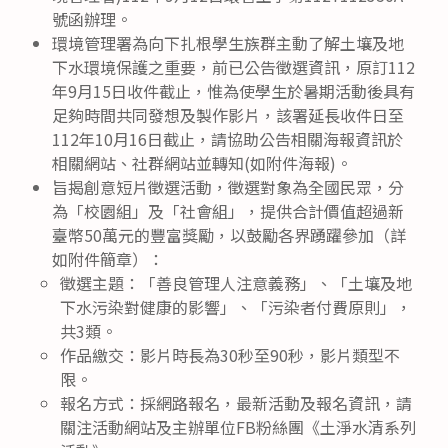
號函辦理。
環境管理署為向下扎根學生族群主動了解土壤及地
下水環境保護之重要，前已公告徵選資訊，原訂112
年9月15日收件截止，惟為使學生於暑期活動後具有
足夠時間共同發想及製作影片，該署延長收件日至
112年10月16日截止，請協助公告相關海報資訊於
相關網站、社群網站並轉知(如附件海報)。
旨揭創意短片徵選活動，徵選對象為全國民眾，分
為「校園組」及「社會組」，提供合計價值超過新
臺幣50萬元的豐富獎勵，以鼓勵各界踴躍參加（詳
如附件簡章）：
徵選主題：「善良管理人注意義務」、「土壤及地
下水污染對健康的影響」、「污染者付費原則」，
共3類。
作品繳交：影片時長為30秒至90秒，影片類型不
限。
報名方式：採網路報名，最新活動及報名資訊，請
關注活動網站及主辦單位FB粉絲團《土淨水清系列