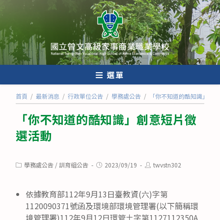
跳
轉
至
主
要
內
選單
容
首頁
/
最新消息
/
行政單位公告
/
學務處公告
/
「你不知道的酷知識」創意
「你不知道的酷知識」創意短片徵
選活動
Post
Post
Post
學務處公告
/
訓育組公告
2023/09/19
twvstn302
category:
published:
author:
依據教育部112年9月13日臺教資(六)字第
1120090371號函及環境部環境管理署(以下簡稱環
境管理署)112年9月12日環管土字第1127112350A