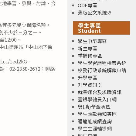
主地學習、參與、討論、合
ODF專區
舊版公文系統※
住民等多元兒少保障名額。
學生專區
Student
性別不少於三分之一。
至12:00。
學生申訴專區
近中山捷運站「中山地下街
新生專區
重補修專區
c/1ed2kG。
學生學習歷程檔案系統
2-2358-2672；聯絡
校務行政系統解鎖申請
升學專區
升學資訊※
就業媒合及求職資訊
臺銀學雜費入口網
獎(助)學金專區
學生匯款通知專區
體適能成績查詢
學生生涯輔導網
師生交流