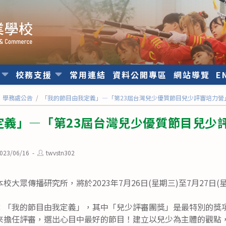
位
校務支援
常用連結
資料公開專區
網站導覽
E
學務處公告
/
「我的節目由我定義」—「第23屆台灣兒少優質節目兒少評審培力營
定義」—「第23屆台灣兒少優質節目兒少
Post
023/06/16
twvstn302
ished:
author:
大眾傳播研究所，將於2023年7月26日(星期三)至7月27日
：「我的節目由我定義」，其中「兒少評審團獎」是最特別的獎
來擔任評審，選出心目中最好的節目！建立以兒少為主體的觀點