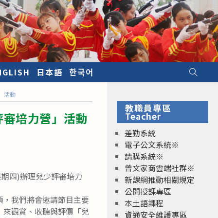
NGLISH
日本語
한국어
」活動
教職員專區
評審培力營」活動
Teacher
差勤系統
電子公文系統※
請購系統※
曾文家商雲端社群※
(星期四)辦理兒少評審培力
新課綱推動相關規定
公開授課專區
項，我們將會邀請節目主要
本土語課程
，來觀賞、收聽與評價「兒
資通安全維護專區