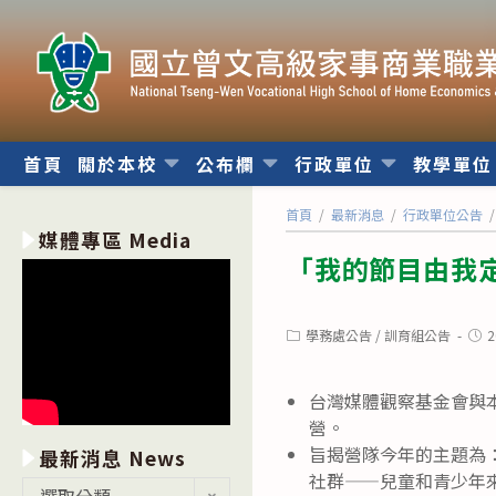
跳
轉
至
主
要
內
首頁
關於本校
公布欄
行政單位
教學單
容
首頁
/
最新消息
/
行政單位公告
/
媒體專區 Media
「我的節目由我
Post
Post
學務處公告
/
訓育組公告
2
category:
publ
台灣媒體觀察基金會與本校
營。
旨揭營隊今年的主題為
最新消息 News
社群——兒童和青少年
最
選取分類