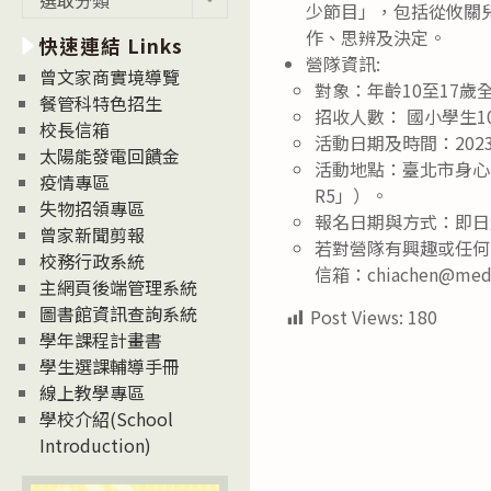
少節目」，包括從攸關
新
作、思辨及決定。
快速連結 Links
消
營隊資訊:
息
曾文家商實境導覽
對象：年齡10至17
News
餐管科特色招生
招收人數： 國小學生
校長信箱
活動日期及時間：2023年7
太陽能發電回饋金
活動地點：臺北市身心
疫情專區
R5」）。
失物招領專區
報名日期與方式：即日起至6
曾家新聞剪報
若對營隊有興趣或任何疑
校務行政系統
信箱：chiachen@medi
主網頁後端管理系統
圖書館資訊查詢系統
Post Views:
180
學年課程計畫書
學生選課輔導手冊
線上教學專區
學校介紹(School
Introduction)