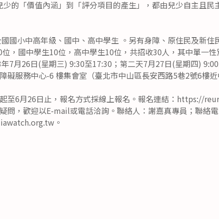
兒少的「價值內涵」到「評分項目的產生」，都由兒少自主且民
歲全國國小中高年級、國中、高中學生 。另有身障、原住民及新
10位，國中學生10位，高中學生10位，共招收30人，其中單一
月26日(星期三) 9:30至17:30；第二天7月27日(星期四) 9:00
障礙服務中心-6 樓集會室（臺北市中山區長安西路5巷2號6樓
月26日止，報名方式採線上報名。報名連結：https://reurl.c
問，歡迎以E-mail或電話洽詢。聯絡人：謝嘉真專員；聯絡電話：0
awatch.org.tw。