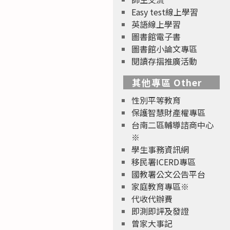
Easy test線上學習
英語線上學習
圖書館電子書
圖書館小論文專區
閱讀存摺推廣活動
其他專區 Other
性別平等教育
保護智慧財產權專區
台南二區輔導諮商中心
※
學生事務資訊網
移民署ICERD專區
國教署公文公告平台
家庭教育專區※
代收代辦費
即測即評及發證
曾家大事記