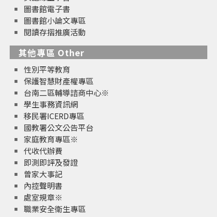
圖書館電子書
圖書館小論文專區
閱讀存摺推廣活動
其他專區 Other
性別平等教育
保護智慧財產權專區
台南二區輔導諮商中心※
學生事務資訊網
移民署ICERD專區
國教署公文公告平台
家庭教育專區※
代收代辦費
即測即評及發證
曾家大事記
內控聲明書
處室規章※
職業安全衛生專區