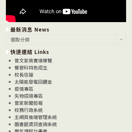
最新消息 News
最
選取分類
新
快速連結 Links
消
息
曾文家商實境導覽
News
餐管科特色招生
校長信箱
太陽能發電回饋金
疫情專區
失物招領專區
曾家新聞剪報
校務行政系統
主網頁後端管理系統
圖書館資訊查詢系統
學年課程計畫書