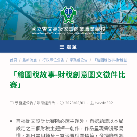
跳
轉
至
主
要
內
選單
容
首頁
/
最新消息
/
行政單位公告
/
學務處公告
/
「繪圖稅故事-財稅創意圖
「繪圖稅故事-財稅創意圖文徵件比
賽」
Post
Post
Post
學務處公告
/
訓育組公告
2023/08/01
twvstn302
category:
published:
author:
旨揭圖文設計比賽除必選主題外，自選題請以本局
設定之三個財稅主題擇一創作，作品呈現需淺顯易
懂，將日常用語及日常消費相關情境，發揮聯想將