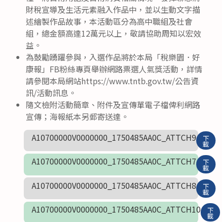
財稅宣導及生活元素融入作品中，並以生動文字描
述繪製作品故事，本活動區分為高中職組及社會
組，總金額高達12萬元以上，敬請協助周知以宏效
益。
為鼓勵踴躍參與，入選作品將於本局「稅樂園．好
康報」FB粉絲專頁舉辦網路票選人氣獎活動，詳情
請參閱本局網站https://www.tntb.gov.tw/公告資
訊/活動訊息。
隨文檢附活動簡章、附件及宣傳單電子檔俾利網路
宣傳；海報紙本另郵寄送達。
A10700000V0000000_1750485AA0C_ATTCH9
下
載
A10700000V0000000_1750485AA0C_ATTCH7
下
載
A10700000V0000000_1750485AA0C_ATTCH8
下
載
A10700000V0000000_1750485AA0C_ATTCH10
下
載