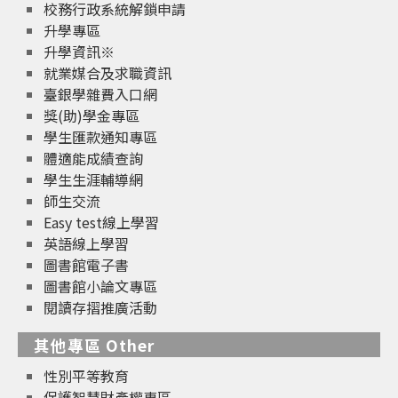
校務行政系統解鎖申請
升學專區
升學資訊※
就業媒合及求職資訊
臺銀學雜費入口網
獎(助)學金專區
學生匯款通知專區
體適能成績查詢
學生生涯輔導網
師生交流
Easy test線上學習
英語線上學習
圖書館電子書
圖書館小論文專區
閱讀存摺推廣活動
其他專區 Other
性別平等教育
保護智慧財產權專區