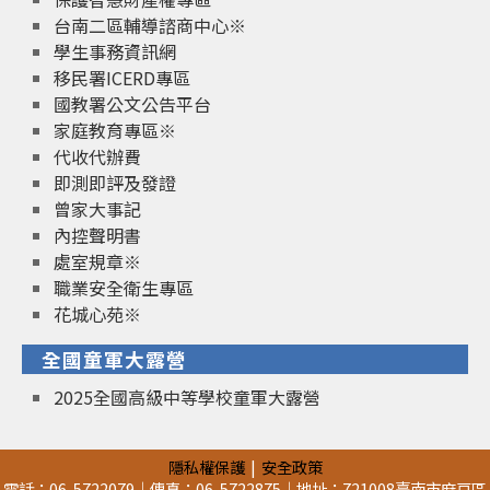
台南二區輔導諮商中心※
學生事務資訊網
移民署ICERD專區
國教署公文公告平台
家庭教育專區※
代收代辦費
即測即評及發證
曾家大事記
內控聲明書
處室規章※
職業安全衛生專區
花城心苑※
全國童軍大露營
2025全國高級中等學校童軍大露營
隱私權保護
安全政策
電話：06-5722079｜傳真：06-5722875｜地址：721008臺南市麻豆區