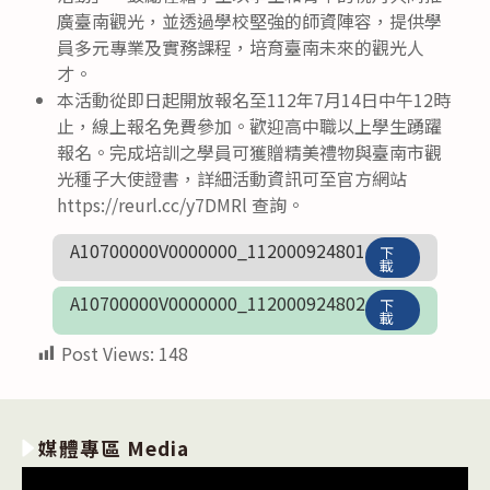
廣臺南觀光，並透過學校堅強的師資陣容，提供學
員多元專業及實務課程，培育臺南未來的觀光人
才。
本活動從即日起開放報名至112年7月14日中午12時
止，線上報名免費參加。歡迎高中職以上學生踴躍
報名。完成培訓之學員可獲贈精美禮物與臺南市觀
光種子大使證書，詳細活動資訊可至官方網站
https://reurl.cc/y7DMRl 查詢。
A10700000V0000000_112000924801
下
載
A10700000V0000000_112000924802
下
載
Post Views:
148
媒體專區 Media