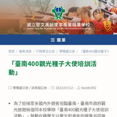
跳
轉
至
主
要
內
選單
容
首頁
/
最新消息
/
行政單位公告
/
學務處公告
/
「臺南400觀光種子大使
「臺南400觀光種子大使培訓活
動」
Post
Post
Post
學務處公告
/
訓育組公告
2023/07/12
twvstn302
category:
published:
author:
為了迎接眾多國內外遊客蒞臨臺南，臺南市政府觀
光旅遊局偕同本校舉辦「臺南400觀光種子大使培訓
活動」，鼓勵在籍學生以學生和青年的視角共同推