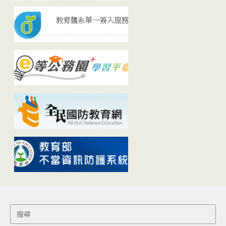
Search
for: