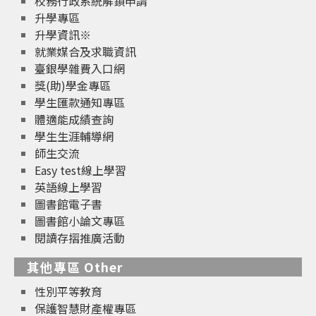
校務行政系統解鎖申請
升學專區
升學資訊※
就業媒合及求職資訊
臺銀學雜費入口網
獎(助)學金專區
學生匯款通知專區
體適能成績查詢
學生生涯輔導網
師生交流
Easy test線上學習
英語線上學習
圖書館電子書
圖書館小論文專區
閱讀存摺推廣活動
其他專區 Other
性別平等教育
保護智慧財產權專區