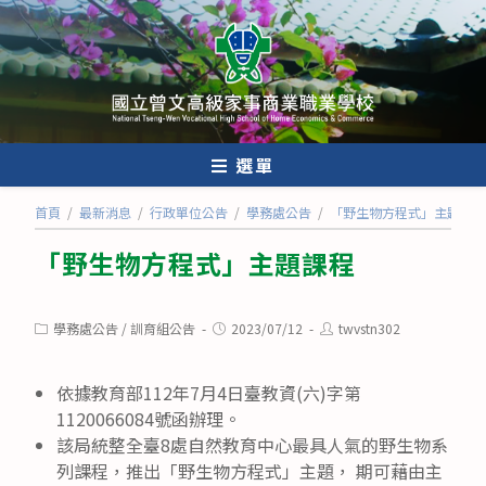
跳
轉
至
主
要
內
選單
容
首頁
/
最新消息
/
行政單位公告
/
學務處公告
/
「野生物方程式」主題課程
「野生物方程式」主題課程
Post
Post
Post
學務處公告
/
訓育組公告
2023/07/12
twvstn302
category:
published:
author:
依據教育部112年7月4日臺教資(六)字第
1120066084號函辦理。
該局統整全臺8處自然教育中心最具人氣的野生物系
列課程，推出「野生物方程式」主題， 期可藉由主