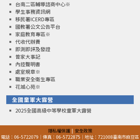
台南二區輔導諮商中心※
學生事務資訊網
移民署ICERD專區
國教署公文公告平台
家庭教育專區※
代收代辦費
即測即評及發證
曾家大事記
內控聲明書
處室規章※
職業安全衛生專區
花城心苑※
全國童軍大露營
2025全國高級中等學校童軍大露營
隱私權保護
安全政策
電話：06-5722079｜傳真：06-5722875｜地址：721008臺南市麻豆區