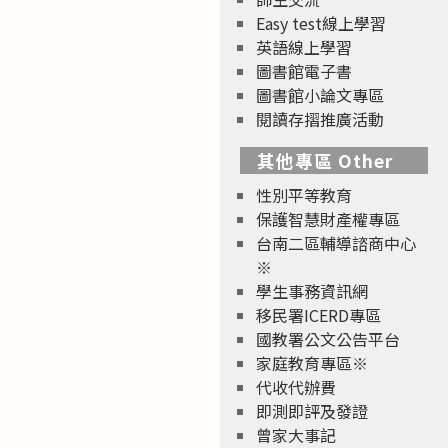
Easy test線上學習
英語線上學習
圖書館電子書
圖書館小論文專區
閱讀存摺推廣活動
其他專區 Other
性別平等教育
保護智慧財產權專區
台南二區輔導諮商中心
※
學生事務資訊網
移民署ICERD專區
國教署公文公告平台
家庭教育專區※
代收代辦費
即測即評及發證
曾家大事記