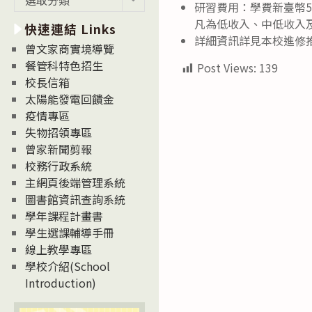
研習費用：學費新臺幣5,
新
凡為低收入、中低收入
快速連結 Links
消
詳細資訊詳見本校進修推廣學院
息
曾文家商實境導覽
News
餐管科特色招生
Post Views:
139
校長信箱
太陽能發電回饋金
疫情專區
失物招領專區
曾家新聞剪報
校務行政系統
主網頁後端管理系統
圖書館資訊查詢系統
學年課程計畫書
學生選課輔導手冊
線上教學專區
學校介紹(School
Introduction)