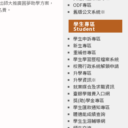
另推出師大推廣圓夢助學方案，
ODF專區
名費。
舊版公文系統※
學生專區
Student
學生申訴專區
新生專區
重補修專區
學生學習歷程檔案系統
校務行政系統解鎖申請
升學專區
升學資訊※
就業媒合及求職資訊
臺銀學雜費入口網
獎(助)學金專區
學生匯款通知專區
體適能成績查詢
學生生涯輔導網
師生交流