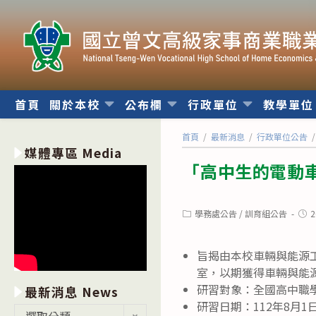
跳
轉
至
主
要
內
首頁
關於本校
公布欄
行政單位
教學單
容
首頁
/
最新消息
/
行政單位公告
/
媒體專區 Media
「高中生的電動
Post
Post
學務處公告
/
訓育組公告
2
category:
publ
旨揭由本校車輛與能源
室，以期獲得車輛與能
研習對象：全國高中職
最新消息 News
研習日期：112年8月1
最
選取分類