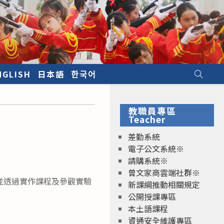
NGLISH
日本語
한국어
教職員專區
」
Teacher
差勤系統
電子公文系統※
請購系統※
曾文家商雲端社群※
並透過實作課程及參觀實驗
新課綱推動相關規定
公開授課專區
本土語課程
資通安全維護專區