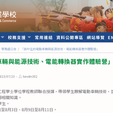
位
校務支援
常用連結
資料公開專區
網站導覽
E
學務處公告
/
「高中生的電動車輛與能源技術、電能轉換器實作體驗營」
車輛與能源技術、電能轉換器實作體驗營
Post
023/07/23
twvstn302
ished:
author:
工程學士學位學程教師聯合授課，帶領學生瞭解電動車輛技術，
源相關知識。
學生。
日至8月3日、8月9日至8月11日。