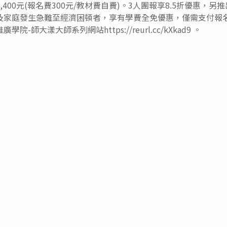
400元(報名費300元/教材費自費)。3人團報享8.5折優惠，
及家庭發生急難至經濟困頓者，享有學費全免優惠，僅需支付報
-師大漾大師系列網站https://reurl.cc/kXkad9 。