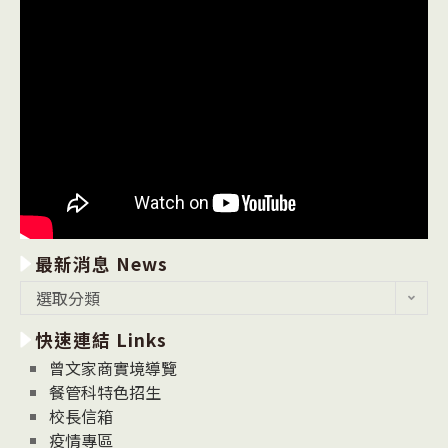
最新消息 News
最
選取分類
新
快速連結 Links
消
息
曾文家商實境導覽
News
餐管科特色招生
校長信箱
疫情專區