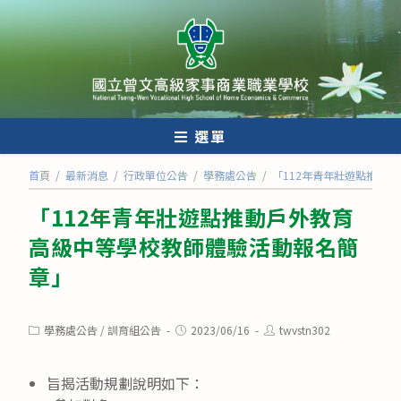
跳
轉
至
主
要
內
選單
容
首頁
/
最新消息
/
行政單位公告
/
學務處公告
/
「112年青年壯遊點推動
「112年青年壯遊點推動戶外教育
高級中等學校教師體驗活動報名簡
章」
Post
Post
Post
學務處公告
/
訓育組公告
2023/06/16
twvstn302
category:
published:
author:
旨揭活動規劃說明如下：