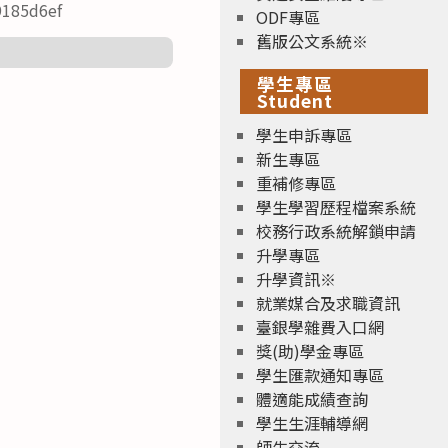
185d6ef
ODF專區
舊版公文系統※
學生專區
Student
學生申訴專區
新生專區
重補修專區
學生學習歷程檔案系統
校務行政系統解鎖申請
升學專區
升學資訊※
就業媒合及求職資訊
臺銀學雜費入口網
獎(助)學金專區
學生匯款通知專區
體適能成績查詢
學生生涯輔導網
師生交流