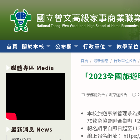
跳
轉
至
主
要
內
首頁
關於本校
公布欄
行政單位
教學單
容
首頁
/
最新消息
/
行政單位公告
/
媒體專區 Media
「2023全國旅
Post
Post
學務處公告
/
訓育組公告
2
category:
publ
本校旅遊事業管理系為
旅教育協會聯合舉辦「2
報名期限自即日起至11
最新消息 News
線上報名網址︰ https://ww
最
選取分類