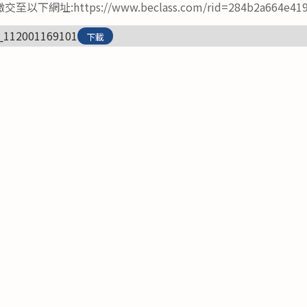
址:https://www.beclass.com/rid=284b2a664e419
_112001169101
下載