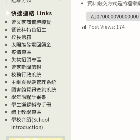
資料繳交方式是將檔案繳交至以下網
新
快速連結 Links
消
A10700000V0000000
息
曾文家商實境導覽
Post Views:
174
News
餐管科特色招生
校長信箱
太陽能發電回饋金
疫情專區
失物招領專區
曾家新聞剪報
校務行政系統
主網頁後端管理系統
圖書館資訊查詢系統
學年課程計畫書
學生選課輔導手冊
線上教學專區
學校介紹(School
Introduction)