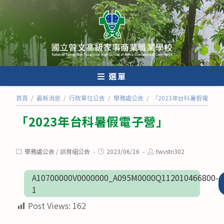
跳
轉
至
主
要
內
選單
容
首頁
/
最新消息
/
行政單位公告
/
學務處公告
/
「2023年台科暑假電子營
「2023年台科暑假電子營」
Post
Post
Post
學務處公告
/
訓育組公告
2023/06/16
twvstn302
category:
published:
author:
A10700000V0000000_A095M0000Q112010466800-
1
Post Views:
162