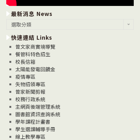
最新消息 News
最
選取分類
新
快速連結 Links
消
息
曾文家商實境導覽
News
餐管科特色招生
校長信箱
太陽能發電回饋金
疫情專區
失物招領專區
曾家新聞剪報
校務行政系統
主網頁後端管理系統
圖書館資訊查詢系統
學年課程計畫書
學生選課輔導手冊
線上教學專區