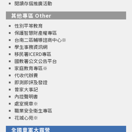
閱讀存摺推廣活動
其他專區 Other
性別平等教育
保護智慧財產權專區
台南二區輔導諮商中心※
學生事務資訊網
移民署ICERD專區
國教署公文公告平台
家庭教育專區※
代收代辦費
即測即評及發證
曾家大事記
內控聲明書
處室規章※
職業安全衛生專區
花城心苑※
全國童軍大露營