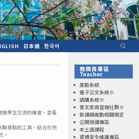
NGLISH
日本語
한국어
教職員專區
Teacher
差勤系統
電子公文系統※
請購系統※
曾文家商雲端社群※
增進學生交流的機會，並看
新課綱推動相關規定
公開授課專區
串聯景點的工具，結合在地
本土語課程
式。
資通安全維護專區