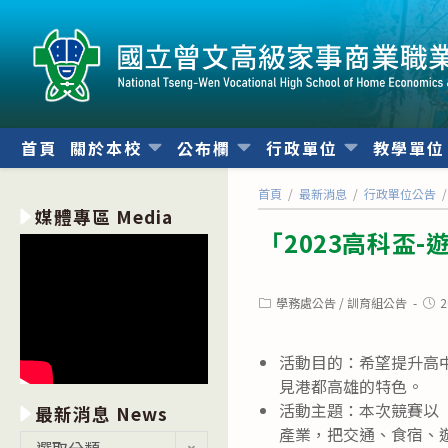
跳
轉
至
主
要
內
首頁
關於本校
公布欄
行政單位
教學單
容
首頁
/
最新消息
/
行政單位公告
/
媒體專區 Media
「2023高科盃
Post
Post
學務處公告
/
訓育組公告
2
category:
publ
活動目的：希望提升高
見港都高雄的特色。
活動主題：本次競賽以
最新消息 News
產業，把交通、食宿、
最
選取分類