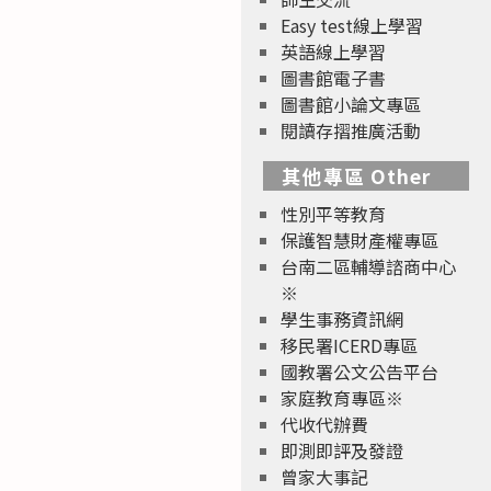
Easy test線上學習
英語線上學習
圖書館電子書
圖書館小論文專區
閱讀存摺推廣活動
其他專區 Other
性別平等教育
保護智慧財產權專區
台南二區輔導諮商中心
※
學生事務資訊網
移民署ICERD專區
國教署公文公告平台
家庭教育專區※
代收代辦費
即測即評及發證
曾家大事記