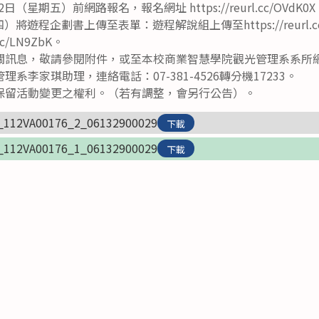
日（星期五）前網路報名，報名網址 https://reurl.cc/OVdK0
四）將遊程企劃書上傳至表單：遊程解說組上傳至https://reurl.
cc/LN9ZbK。
關訊息，敬請參閱附件，或至本校商業智慧學院觀光管理系系所
系李家琪助理，連絡電話：07-381-4526轉分機17233。
保留活動變更之權利。（若有調整，會另行公告）。
_112VA00176_2_06132900029
下載
_112VA00176_1_06132900029
下載