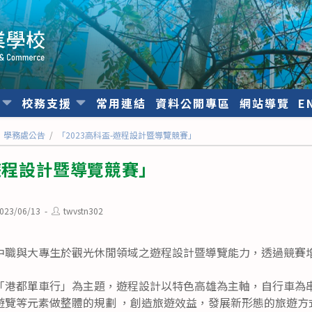
位
校務支援
常用連結
資料公開專區
網站導覽
E
學務處公告
/
「2023高科盃-遊程設計暨導覽競賽」
-遊程設計暨導覽競賽」
Post
023/06/13
twvstn302
ished:
author:
中職與大專生於觀光休閒領域之遊程設計暨導覽能力，透過競賽
「港都單車行」為主題，遊程設計以特色高雄為主軸，自行車為
遊覽等元素做整體的規劃 ，創造旅遊效益，發展新形態的旅遊方