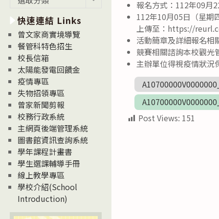
報名方式：112年09月22
新
112年10月05日（星期
快速連結 Links
消
上傳至：https://reurl.
息
曾文家商實境導覽
活動簡章及詳細報名相
News
餐管科特色招生
競賽相關諮詢本校觀光管理
校長信箱
主辦單位得視疫情狀況
太陽能發電回饋金
疫情專區
A10700000V0000000
失物招領專區
A10700000V0000000
曾家新聞剪報
校務行政系統
Post Views:
151
主網頁後端管理系統
圖書館資訊查詢系統
學年課程計畫書
學生選課輔導手冊
線上教學專區
學校介紹(School
Introduction)