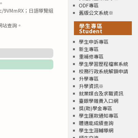
X。
ODF專區
cc/9VMmRX；日語導覽組
舊版公文系統※
網站查詢。
學生專區
Student
學生申訴專區
新生專區
重補修專區
學生學習歷程檔案系統
校務行政系統解鎖申請
升學專區
升學資訊※
就業媒合及求職資訊
臺銀學雜費入口網
獎(助)學金專區
學生匯款通知專區
體適能成績查詢
學生生涯輔導網
師生交流