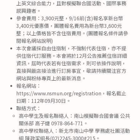
上英文綜合能力，且對模擬聯合國活動、國際事務
感興趣者。
參會費用：3,900元整，9/16前(含)報名享新台幣
3,400元優惠價，團體報名費用為新台幣3,600元
整；以上價格皆不含住宿費用。(團體報名條件請參
閱報名網站說明)
本次會議採自由住宿制，不強制代表住宿，亦不提
供住宿代訂服務。本會將於12月公告推薦住宿詳細
資訊，屆時代表若有住宿需求，則可依操作說明，
直接與飯店接洽進行訂房事宜，敬請持續關注官方
網站與粉絲專頁上的最新消息。
報名網站：
https://www.nsmun.org/registration，報名截止
日期：112年09月30日。
聯絡方式：
高中學生及報名聯絡人：南山模擬聯合國會議 公共
關係部 高子婕 0978-864-771。
高中學校聯絡人：新北市南山中學 學務處社團活動
組 陳政潔組長(02)2245-3000#215。