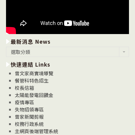
最新消息 News
最
選取分類
新
快速連結 Links
消
息
曾文家商實境導覽
News
餐管科特色招生
校長信箱
太陽能發電回饋金
疫情專區
失物招領專區
曾家新聞剪報
校務行政系統
主網頁後端管理系統