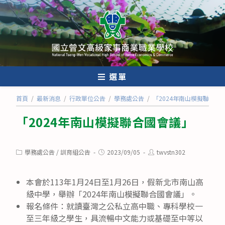
跳
轉
至
主
要
內
選單
容
首頁
/
最新消息
/
行政單位公告
/
學務處公告
/
「2024年南山模擬聯合國
「2024年南山模擬聯合國會議」
Post
Post
Post
學務處公告
/
訓育組公告
2023/09/05
twvstn302
category:
published:
author:
本會於113年1月24日至1月26日，假新北市南山高
級中學，舉辦「2024年南山模擬聯合國會議」。
報名條件：就讀臺灣之公私立高中職、專科學校一
至三年級之學生，具流暢中文能力或基礎至中等以