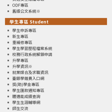
ODF專區
舊版公文系統※
學生專區 Student
學生申訴專區
新生專區
重補修專區
學生學習歷程檔案系統
校務行政系統解鎖申請
升學專區
升學資訊※
就業媒合及求職資訊
臺銀學雜費入口網
獎(助)學金專區
學生匯款通知專區
體適能成績查詢
學生生涯輔導網
師生交流