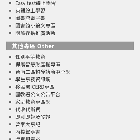
Easy test線上學習
英語線上學習
圖書館電子書
圖書館小論文專區
閱讀存摺推廣活動
其他專區 Other
性別平等教育
保護智慧財產權專區
台南二區輔導諮商中心※
學生事務資訊網
移民署ICERD專區
國教署公文公告平台
家庭教育專區※
代收代辦費
即測即評及發證
曾家大事記
內控聲明書
處室規章※