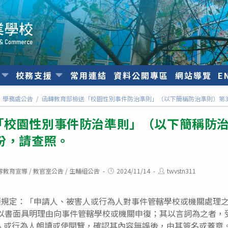
位
校務支援
常用連結
資料公開專區
網站導覽
E
學務處公告
/
函轉教育部檢送「校園性別事件防治準則」（以下簡稱防治準則）第3
「校園性別事件防治準則」（以下簡稱防治
份，請查照。
Post
Post
等教育宣導
/
教官室公告
/
生輔組公告
2024/11/14
twvstn311
published:
author:
3項規定：「申請人、被害人或行為人對事件管轄學校或機關處理
，以書面具明理由向事件管轄學校或機關申復；其以言詞為之者，
人或行為人朗讀或使閱覽，確認其內容無誤後，由其簽名或蓋章