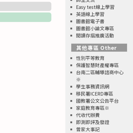
Easy test線上學習
英語線上學習
圖書館電子書
圖書館小論文專區
閱讀存摺推廣活動
其他專區 Other
性別平等教育
保護智慧財產權專區
台南二區輔導諮商中心
※
學生事務資訊網
移民署ICERD專區
國教署公文公告平台
家庭教育專區※
代收代辦費
即測即評及發證
曾家大事記