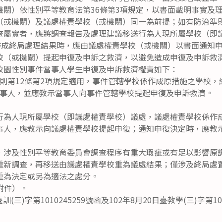
機關）依性別平等教育法第36條第3項規定，以書面載明事實及
（或機關）及議處權責學校（或機關）同一為前提；如有防治準則
查屬實者，應將調查報告及處理建議移送行為人現所屬學校（即
）作成終局處理結果時，應由議處權責學校（或機關）以書面通知
校（或機關）提起申復及申訴之救濟，以避免造成申復及申訴救
校園性別事件當事人學生申復及申訴救濟權責如下：
則第12條第2項規定適用，事件管轄學校係作成原措施之學校，
事人，並應教示當事人向事件管轄學校提起申復及申訴救濟。
行為人現所屬學校（即議處權責學校）議處，議處權責學校係作
事人，應教示向議處權責學校提起申復；通知申復決定時，應教
，涉及性別平等教育委員會調查程序有重大瑕疵或有足以影響原
重新調查，再移送由議處權責學校重為議處結果；僅涉及終局處
重為決定或另為適法之處分。
附件）。
訓(三)字第1010245259號函及102年8月20日臺教學(三)字第1