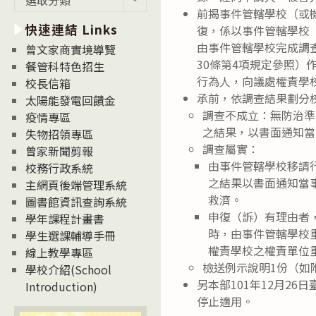
新
前揭事件管轄學校（或
快速連結 Links
消
復，係以事件管轄學校
息
由事件管轄學校完成調
曾文家商實境導覽
News
30條第4項規定參照
餐管科特色招生
行為人，向議處權責學
校長信箱
承前，依調查結果劃分
太陽能發電回饋金
調查不成立：無防治準
疫情專區
之結果，以書面通知當
失物招領專區
調查屬實：
曾家新聞剪報
由事件管轄學校移請
校務行政系統
之結果以書面通知當
主網頁後端管理系統
救濟。
圖書館資訊查詢系統
申復（訴）有理由者
學年課程計畫書
時，由事件管轄學校
學生選課輔導手冊
權責學校之權責單位
線上教學專區
檢送例示說明1份（如
學校介紹(School
另本部101年12月26日臺
Introduction)
停止適用。