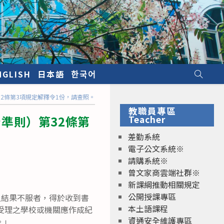
NGLISH
日本語
한국어
2條第3項規定解釋令1份，請查照。
教職員專區
準則）第32條第
Teacher
差勤系統
電子公文系統※
請購系統※
曾文家商雲端社群※
新課綱推動相關規定
公開授課專區
之結果不服者，得於收到書
本土語課程
受理之學校或機關應作成紀
資通安全維護專區
。」