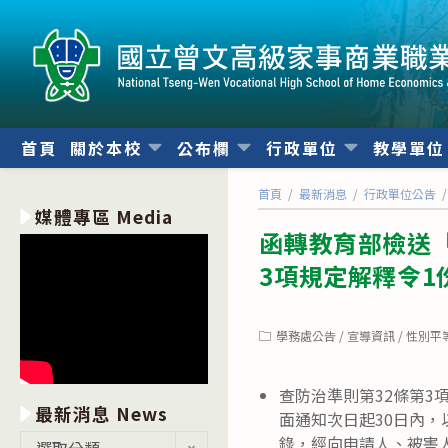
跳
轉
至
主
要
內
首頁
關於本校
公布欄
行政單位
教學單
容
首頁
/
最新消息
/
行政單位公告
/
媒體專區 Media
函轉教育部檢送
3項規定解釋令1
Post
學務處公告
/
宣導資訊
/
性別平
category:
查防治準則第32條第
最新消息 News
面通知次日起30日內
最
錄，經向申請人、被害
選取分類