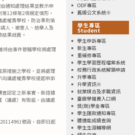
ODF專區
理由通知處理結果並教示申
舊版公文系統※
第12條第2項規定情形，
議處權責學校，防治準則第
學生專區
申請人、被害人、檢舉人及
Student
濟結果歧異。
學生申訴專區
新生專區
維持由事件管轄學校將處理
重補修專區
學生學習歷程檔案系統
校務行政系統解鎖申請
成原措施之學校，並將處理
升學專區
示向議處權責學校提起申訴
升學資訊※
就業媒合及求職資訊
調查認定之新事實、新證據
臺銀學雜費入口網
置（議處）有瑕疵，由議處
獎(助)學金專區
學生匯款通知專區
體適能成績查詢
020114961號函，自即日起
學生生涯輔導網
師生交流