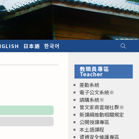
NGLISH
日本語
한국어
教職員專區
Teacher
差勤系統
電子公文系統※
請購系統※
曾文家商雲端社群※
新課綱推動相關規定
公開授課專區
本土語課程
資通安全維護專區