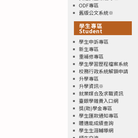
ODF專區
舊版公文系統※
學生專區
Student
學生申訴專區
新生專區
重補修專區
學生學習歷程檔案系統
校務行政系統解鎖申請
升學專區
升學資訊※
就業媒合及求職資訊
臺銀學雜費入口網
獎(助)學金專區
學生匯款通知專區
體適能成績查詢
學生生涯輔導網
師生交流