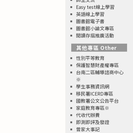
Easy test線上學習
英語線上學習
圖書館電子書
圖書館小論文專區
閱讀存摺推廣活動
其他專區 Other
性別平等教育
保護智慧財產權專區
台南二區輔導諮商中心
※
學生事務資訊網
移民署ICERD專區
國教署公文公告平台
家庭教育專區※
代收代辦費
即測即評及發證
曾家大事記