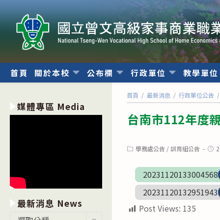
跳
轉
至
主
要
內
首頁
關於本校
公布欄
行政單位
教學單
容
首頁
/
最新消息
/
行政單位公告
/
媒體專區 Media
台南市112年度
Post
Post
學務處公告
/
訓育組公告
2
category:
publ
20231120133004568
20231120132951943
最新消息 News
Post Views:
135
最
選取分類