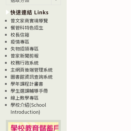
新
快速連結 Links
消
息
曾文家商實境導覽
News
餐管科特色招生
校長信箱
疫情專區
失物招領專區
曾家新聞剪報
校務行政系統
主網頁後端管理系統
圖書館資訊查詢系統
學年課程計畫書
學生選課輔導手冊
線上教學專區
學校介紹(School
Introduction)