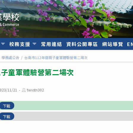
位
校務支援
常用連結
資料公開專區
網站導覽
E
學務處公告
/
台南市112年度親子童軍體驗營第二場次
親子童軍體驗營第二場次
Post
023/11/21
twvstn302
ished:
author:
下載
下載