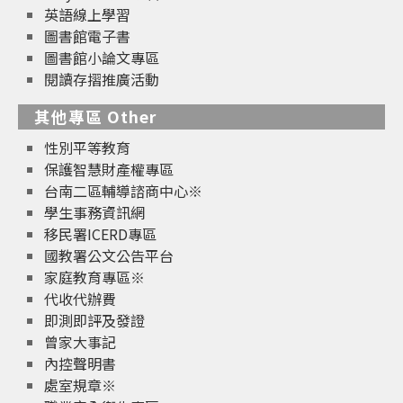
英語線上學習
圖書館電子書
圖書館小論文專區
閱讀存摺推廣活動
其他專區 Other
性別平等教育
保護智慧財產權專區
台南二區輔導諮商中心※
學生事務資訊網
移民署ICERD專區
國教署公文公告平台
家庭教育專區※
代收代辦費
即測即評及發證
曾家大事記
內控聲明書
處室規章※