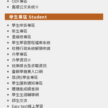
ODF專區
舊版公文系統※
學生專區 Student
學生申訴專區
新生專區
重補修專區
學生學習歷程檔案系統
校務行政系統解鎖申請
升學專區
升學資訊※
就業媒合及求職資訊
臺銀學雜費入口網
獎(助)學金專區
學生匯款通知專區
體適能成績查詢
學生生涯輔導網
師生交流
Easy test線上學習