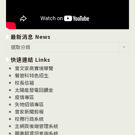
最新消息 News
最
選取分類
新
快速連結 Links
消
息
曾文家商實境導覽
News
餐管科特色招生
校長信箱
太陽能發電回饋金
疫情專區
失物招領專區
曾家新聞剪報
校務行政系統
主網頁後端管理系統
圖書館資訊查詢系統