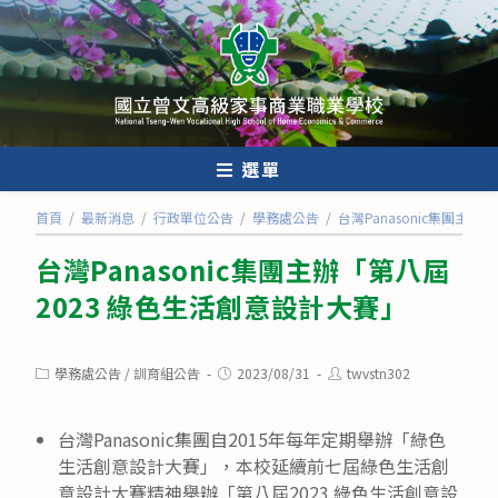
跳
轉
至
主
要
內
選單
容
首頁
/
最新消息
/
行政單位公告
/
學務處公告
/
台灣Panasonic集團主
台灣Panasonic集團主辦「第八屆
2023 綠色生活創意設計大賽」
Post
Post
Post
學務處公告
/
訓育組公告
2023/08/31
twvstn302
category:
published:
author:
台灣Panasonic集團自2015年每年定期舉辦「綠色
生活創意設計大賽」，本校延續前七屆綠色生活創
意設計大賽精神舉辦「第八屆2023 綠色生活創意設