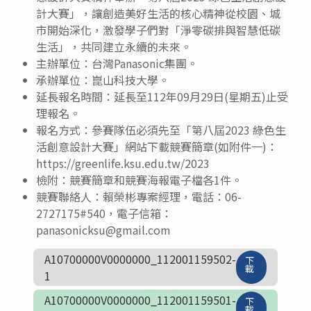
計大賽」，讓創造美好生活的核心精神從校園、城
市開始深化，激發學子們對「淨零碳排與智慧低碳
生活」，共同建立永續的未來。
主辦單位：台灣Panasonic集團。
承辦單位：崑山科技大學。
延長報名時間：延長至112年09月29日(星期五)止受
理報名。
報名方式：參賽隊伍必須先至「第八屆2023 綠色生
活創意設計大賽」網站下載競賽簡章(如附件一)：
https://greenlife.ksu.edu.tw/2023
檢附：競賽簡章和競賽海報電子檔各1件。
競賽聯絡人：賴榮彬專案經理，電話：06-
2727175#540，電子信箱：
panasonicksu@gmail.com
A10700000V0000000_112001159502-
下
載
1
A10700000V0000000_112001159501-
下
載