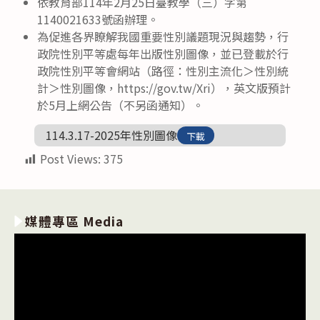
依教育部114年2月25日臺教學（三）字第
1140021633號函辦理。
為促進各界瞭解我國重要性別議題現況與趨勢，行
政院性別平等處每年出版性別圖像，並已登載於行
政院性別平等會網站（路徑：性別主流化＞性別統
計＞性別圖像，https://gov.tw/Xri），英文版預計
於5月上網公告（不另函通知）。
114.3.17-2025年性別圖像
下載
Post Views:
375
媒體專區 Media