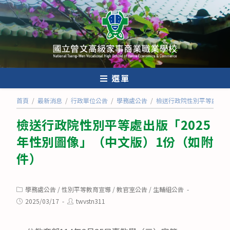
跳
轉
至
主
要
內
選單
容
首頁
/
最新消息
/
行政單位公告
/
學務處公告
/
檢送行政院性別平等處出版
檢送行政院性別平等處出版「2025
年性別圖像」（中文版）1份（如附
件）
Post
學務處公告
/
性別平等教育宣導
/
教官室公告
/
生輔組公告
category:
Post
Post
2025/03/17
twvstn311
published:
author: