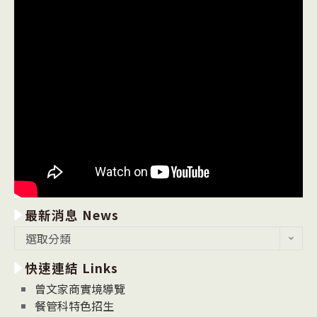
最新消息 News
最
選取分類
新
快速連結 Links
消
息
曾文家商實境導覽
News
餐管科特色招生