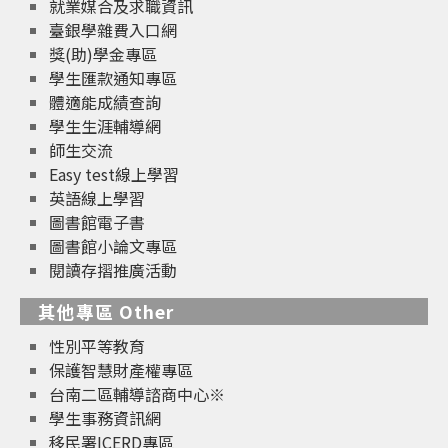
就業媒合及求職資訊
臺銀學雜費入口網
獎(助)學金專區
學生匯款通知專區
體適能成績查詢
學生生涯輔導網
師生交流
Easy test線上學習
英語線上學習
圖書館電子書
圖書館小論文專區
閱讀存摺推廣活動
其他專區 Other
性別平等教育
保護智慧財產權專區
台南二區輔導諮商中心※
學生事務資訊網
移民署ICERD專區