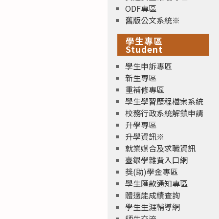
ODF專區
舊版公文系統※
學生專區
Student
學生申訴專區
新生專區
重補修專區
學生學習歷程檔案系統
校務行政系統解鎖申請
升學專區
升學資訊※
就業媒合及求職資訊
臺銀學雜費入口網
獎(助)學金專區
學生匯款通知專區
體適能成績查詢
學生生涯輔導網
師生交流