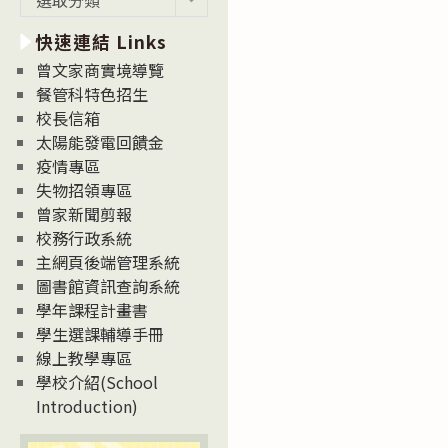
新
快速連結 Links
消
息
曾文家商實境導覽
News
餐管科特色招生
校長信箱
太陽能發電回饋金
疫情專區
失物招領專區
曾家新聞剪報
校務行政系統
主網頁後端管理系統
圖書館資訊查詢系統
學年課程計畫書
學生選課輔導手冊
線上教學專區
學校介紹(School
Introduction)