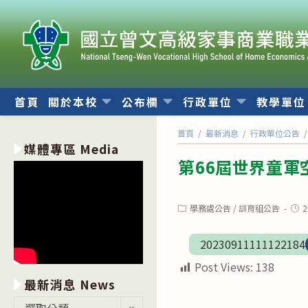
跳
轉
至
主
要
內
首頁
關於本校
公布欄
行政單位
教學單
容
首頁
/
最新消息
/
行政單位公告
/
媒體專區 Media
第66屆世界童軍
Post
Post
學務處公告
/
訓育組公告
2
category:
publ
20230911111122184
Post Views:
138
最新消息 News
最
選取分類