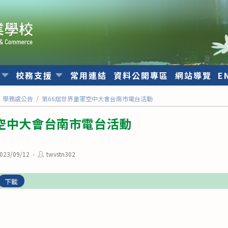
位
校務支援
常用連結
資料公開專區
網站導覽
E
學務處公告
/
第66屆世界童軍空中大會台南市電台活動
空中大會台南市電台活動
Post
023/09/12
twvstn302
ished:
author:
下載