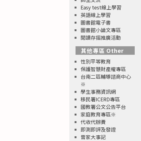
Easy test線上學習
英語線上學習
圖書館電子書
圖書館小論文專區
閱讀存摺推廣活動
其他專區 Other
性別平等教育
保護智慧財產權專區
台南二區輔導諮商中心
※
學生事務資訊網
移民署ICERD專區
國教署公文公告平台
家庭教育專區※
代收代辦費
即測即評及發證
曾家大事記