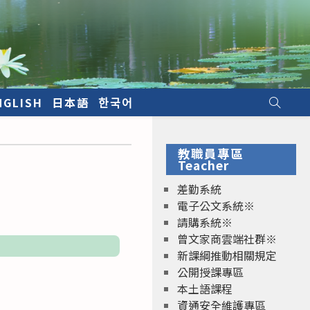
NGLISH
日本語
한국어
教職員專區
Teacher
差勤系統
電子公文系統※
請購系統※
曾文家商雲端社群※
新課綱推動相關規定
公開授課專區
本土語課程
資通安全維護專區