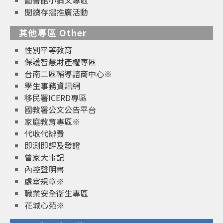
圖書館小論文專區
閱讀存摺推廣活動
其他專區 Other
性別平等教育
保護智慧財產權專區
台南二區輔導諮商中心※
學生事務資訊網
移民署ICERD專區
國教署公文公告平台
家庭教育專區※
代收代辦費
即測即評及發證
曾家大事記
內控聲明書
處室規章※
職業安全衛生專區
花城心苑※