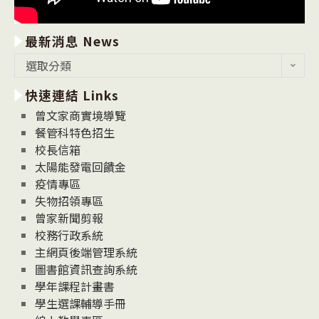
最新消息 News
最
選取分類
新
快速連結 Links
消
息
曾文家商實境導覽
News
餐管科特色招生
校長信箱
太陽能發電回饋金
疫情專區
失物招領專區
曾家新聞剪報
校務行政系統
主網頁後端管理系統
圖書館資訊查詢系統
學年課程計畫書
學生選課輔導手冊