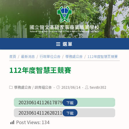
跳
轉
至
主
要
內
選單
容
首頁
/
最新消息
/
行政單位公告
/
學務處公告
/
112年度智慧王競賽
112年度智慧王競賽
Post
Post
Post
學務處公告
/
訓育組公告
2023/06/14
twvstn302
category:
published:
author:
20230614112617879
下載
20230614112628211
下載
Post Views:
134