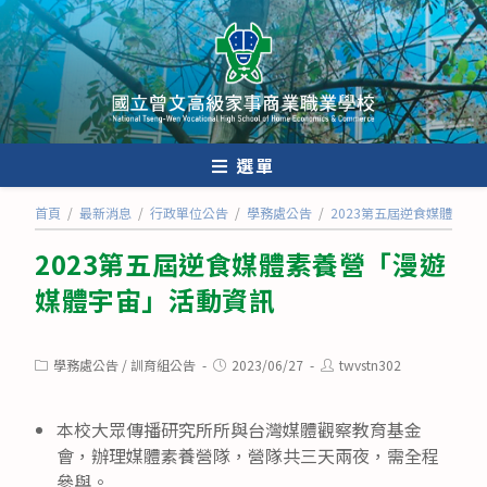
跳
轉
至
主
要
內
選單
容
首頁
/
最新消息
/
行政單位公告
/
學務處公告
/
2023第五屆逆食媒體素
2023第五屆逆食媒體素養營「漫遊
媒體宇宙」活動資訊
Post
Post
Post
學務處公告
/
訓育組公告
2023/06/27
twvstn302
category:
published:
author:
本校大眾傳播研究所所與台灣媒體觀察教育基金
會，辦理媒體素養營隊，營隊共三天兩夜，需全程
參與。