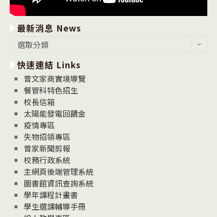
最新消息 News
最
選取分類
新
快速連結 Links
消
息
曾文家商實境導覽
News
餐管科特色招生
校長信箱
太陽能發電回饋金
疫情專區
失物招領專區
曾家新聞剪報
校務行政系統
主網頁後端管理系統
圖書館資訊查詢系統
學年課程計畫書
學生選課輔導手冊