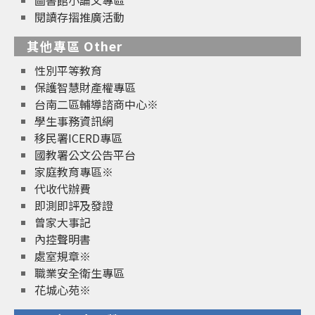
圖書館小論文專區
閱讀存摺推廣活動
其他專區 Other
性別平等教育
保護智慧財產權專區
台南二區輔導諮商中心※
學生事務資訊網
移民署ICERD專區
國教署公文公告平台
家庭教育專區※
代收代辦費
即測即評及發證
曾家大事記
內控聲明書
處室規章※
職業安全衛生專區
花城心苑※