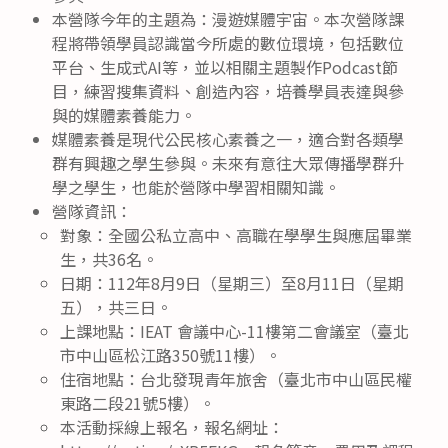
本營隊今年的主題為：漫遊媒體宇宙。本次營隊課
程將帶領學員認識當今所處的數位環境，包括數位
平台、生成式AI等，並以相關主題製作Podcast節
目，練習搜集資料、創造內容，培養學員表達與參
與的媒體素養能力。
媒體素養是現代公民核心素養之一，適合對各類學
群有興趣之學生參與。未來有意往大眾傳播學群升
學之學生，也能於營隊中學習相關知識。
營隊資訊：
對象：全國公私立高中、高職在學學生與應屆畢業
生，共36名。
日期：112年8月9日（星期三）至8月11日（星期
五），共三日。
上課地點：IEAT 會議中心-11樓第二會議室（臺北
市中山區松江路350號11樓）。
住宿地點：台北發現青年旅舍（臺北市中山區民權
東路二段21號5樓）。
本活動採線上報名，報名網址：