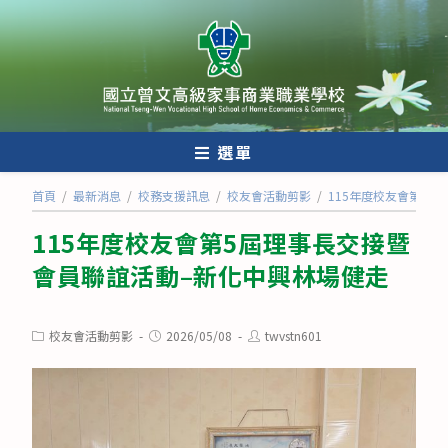
跳
轉
至
主
要
內
選單
容
首頁
/
最新消息
/
校務支援訊息
/
校友會活動剪影
/
115年度校友會第5
115年度校友會第5屆理事長交接暨
會員聯誼活動–新化中興林場健走
Post
Post
Post
校友會活動剪影
2026/05/08
twvstn601
category:
published:
author: