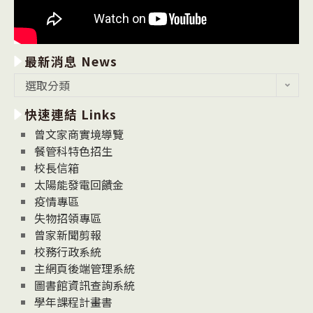
最新消息 News
最
選取分類
新
快速連結 Links
消
息
曾文家商實境導覽
News
餐管科特色招生
校長信箱
太陽能發電回饋金
疫情專區
失物招領專區
曾家新聞剪報
校務行政系統
主網頁後端管理系統
圖書館資訊查詢系統
學年課程計畫書