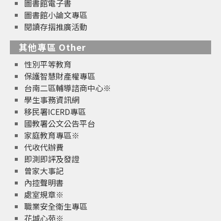
圖書館電子書
圖書館小論文專區
閱讀存摺推廣活動
其他專區 Other
性別平等教育
保護智慧財產權專區
台南二區輔導諮商中心※
學生事務資訊網
移民署ICERD專區
國教署公文公告平台
家庭教育專區※
代收代辦費
即測即評及發證
曾家大事記
內控聲明書
處室規章※
職業安全衛生專區
花城心苑※