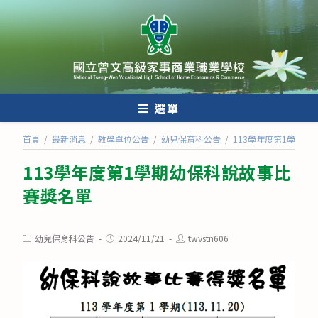
跳
轉
至
主
要
內
選單
容
首頁
/
最新消息
/
教學單位公告
/
幼兒保育科公告
/
113學年度第1學期
113學年度第1學期幼保科說故事比
賽獎名單
Post
Post
Post
幼兒保育科公告
2024/11/21
twvstn606
category:
published:
author: