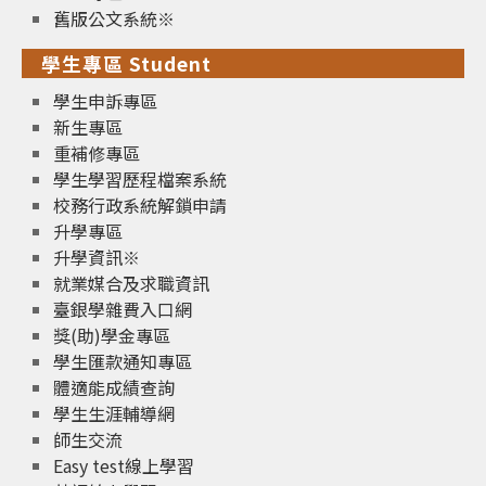
舊版公文系統※
學生專區 Student
學生申訴專區
新生專區
重補修專區
學生學習歷程檔案系統
校務行政系統解鎖申請
升學專區
升學資訊※
就業媒合及求職資訊
臺銀學雜費入口網
獎(助)學金專區
學生匯款通知專區
體適能成績查詢
學生生涯輔導網
師生交流
Easy test線上學習