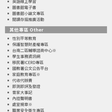
英語線上學習
圖書館電子書
圖書館小論文專區
閱讀存摺推廣活動
其他專區 Other
性別平等教育
保護智慧財產權專區
台南二區輔導諮商中心※
學生事務資訊網
移民署ICERD專區
國教署公文公告平台
家庭教育專區※
代收代辦費
即測即評及發證
曾家大事記
內控聲明書
處室規章※
職業安全衛生專區