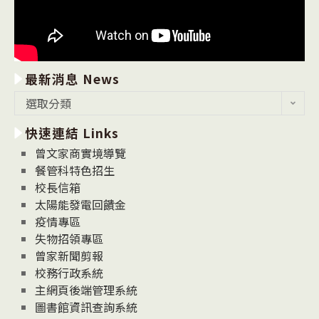
最新消息 News
最
選取分類
新
快速連結 Links
消
息
曾文家商實境導覽
News
餐管科特色招生
校長信箱
太陽能發電回饋金
疫情專區
失物招領專區
曾家新聞剪報
校務行政系統
主網頁後端管理系統
圖書館資訊查詢系統