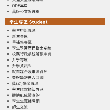
ODF專區
舊版公文系統※
學生專區 Student
學生申訴專區
新生專區
重補修專區
學生學習歷程檔案系統
校務行政系統解鎖申請
升學專區
升學資訊※
就業媒合及求職資訊
臺銀學雜費入口網
獎(助)學金專區
學生匯款通知專區
體適能成績查詢
學生生涯輔導網
師生交流