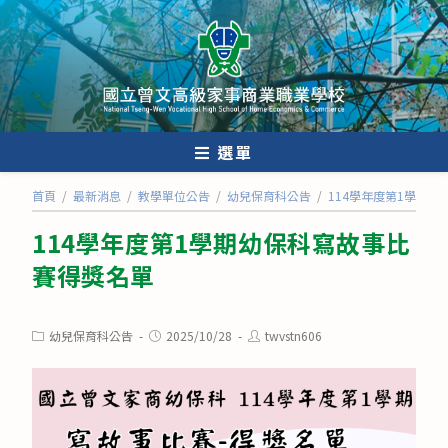
跳
轉
至
主
要
內
選單
容
首頁
/
最新消息
/
教學單位公告
/
幼兒保育科公告
/
114學年度第1學期
114學年度第1學期幼保科寫故事比
賽得獎名單
Post
Post
Post
幼兒保育科公告
2025/10/28
twvstn606
category:
published:
author: