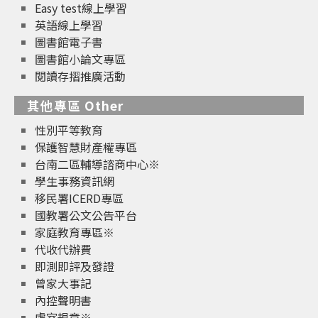
Easy test線上學習
英語線上學習
圖書館電子書
圖書館小論文專區
閱讀存摺推廣活動
其他專區 Other
性別平等教育
保護智慧財產權專區
台南二區輔導諮商中心※
學生事務資訊網
移民署ICERD專區
國教署公文公告平台
家庭教育專區※
代收代辦費
即測即評及發證
曾家大事記
內控聲明書
處室規章※