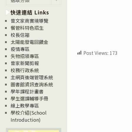
新
快速連結 Links
消
息
曾文家商實境導覽
News
餐管科特色招生
校長信箱
太陽能發電回饋金
疫情專區
Post Views:
173
失物招領專區
曾家新聞剪報
校務行政系統
主網頁後端管理系統
圖書館資訊查詢系統
學年課程計畫書
學生選課輔導手冊
線上教學專區
學校介紹(School
Introduction)