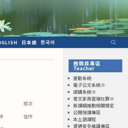
NGLISH
日本語
한국어
教職員專區
Teacher
差勤系統
電子公文系統※
請購系統※
曾文家商雲端社群※
獎次
新課綱推動相關規定
公開授課專區
婷
佳作
本土語課程
資通安全維護專區