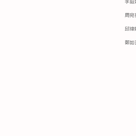
李庭
周宛
邱煒
鄭如