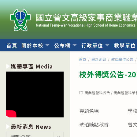
跳
轉
至
主
要
內
首頁
關於本校
公布欄
行政單位
教學單
容
首頁
/
最新消息
/
教學單位公告
/
媒體專區 Media
校外得獎公告-2
Post
商業經營科公告
/
商業經營科榮
category:
專題名稱
學
琥珀糖點秋香
曾
最新消息 News
最
選取分類