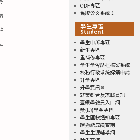
妤
ODF專區
舊版公文系統※
蒨
學生專區
婷
Student
學生申訴專區
芸
新生專區
重補修專區
學生學習歷程檔案系統
校務行政系統解鎖申請
升學專區
升學資訊※
就業媒合及求職資訊
臺銀學雜費入口網
獎(助)學金專區
學生匯款通知專區
體適能成績查詢
學生生涯輔導網
師生交流