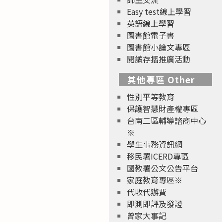
Easy test線上學習
英語線上學習
圖書館電子書
圖書館小論文專區
閱讀存摺推廣活動
其他專區 Other
性別平等教育
保護智慧財產權專區
台南二區輔導諮商中心
※
學生事務資訊網
移民署ICERD專區
國教署公文公告平台
家庭教育專區※
代收代辦費
即測即評及發證
曾家大事記