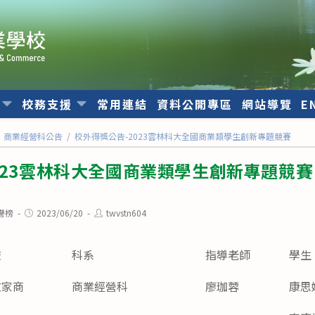
位
校務支援
常用連結
資料公開專區
網站導覽
E
商業經營科公告
/
校外得獎公告-2023雲林科大全國商業類學生創新專題競賽
023雲林科大全國商業類學生創新專題競賽
Post
Post
譽榜
2023/06/20
twvstn604
published:
author:
校
科系
指導老師
學生
文家商
商業經營科
廖珈蓉
康思