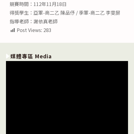
競賽時間：112年11月18日
得獎學生：亞軍-商二乙 陳品伃 / 季軍-商二乙 李雯屏
指導老師：謝依真老師
Post Views:
283
媒體專區 Media