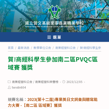
跳
轉
至
主
要
內
選單
容
首頁
/
最新消息
/
教學單位公告
/
商業經營科公告
/
賀!商經科學生參加南二
賀!商經科學生參加南二區PVQC區
域賽 獲獎
Post
Post
商業經營科公告
/
商業經營科榮譽榜
2023/12/05
category:
published:
Post
twvstn604
author:
競賽名稱：
2023(第十二屆)專業英日文詞彙與聽寫能
力大賽 -【南二區 區域賽】獲獎