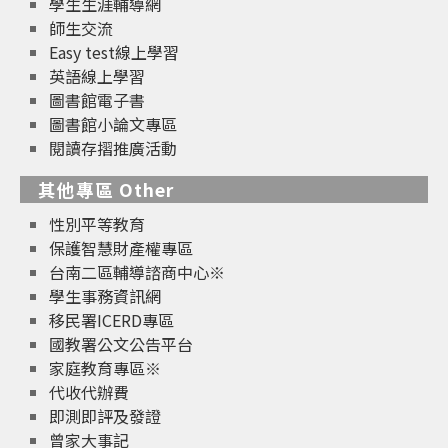
學生生涯輔導網
師生交流
Easy test線上學習
英語線上學習
圖書館電子書
圖書館小論文專區
閱讀存摺推廣活動
其他專區 Other
性別平等教育
保護智慧財產權專區
台南二區輔導諮商中心※
學生事務資訊網
移民署ICERD專區
國教署公文公告平台
家庭教育專區※
代收代辦費
即測即評及發證
曾家大事記