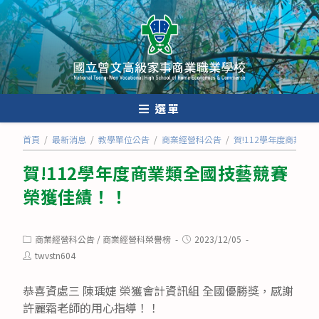
跳
轉
至
主
要
內
選單
容
首頁
/
最新消息
/
教學單位公告
/
商業經營科公告
/
賀!112學年度商業
賀!112學年度商業類全國技藝競賽
榮獲佳績！！
Post
Post
商業經營科公告
/
商業經營科榮譽榜
2023/12/05
category:
published:
Post
twvstn604
author:
恭喜資處三 陳瑀婕 榮獲會計資訊組 全國優勝獎，感謝
許麗霜老師的用心指導！！