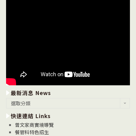
最新消息 News
最
選取分類
新
快速連結 Links
消
息
曾文家商實境導覽
News
餐管科特色招生