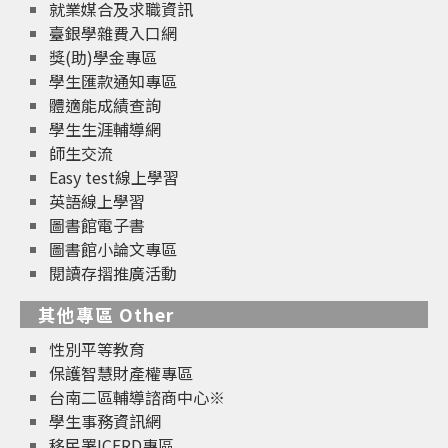
就業媒合及求職資訊
臺銀學雜費入口網
獎(助)學金專區
學生匯款通知專區
體適能成績查詢
學生生涯輔導網
師生交流
Easy test線上學習
英語線上學習
圖書館電子書
圖書館小論文專區
閱讀存摺推廣活動
其他專區 Other
性別平等教育
保護智慧財產權專區
台南二區輔導諮商中心※
學生事務資訊網
移民署ICERD專區