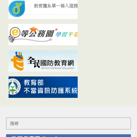
Search
for: