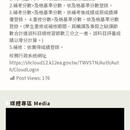
2.補考分數>及格基準分數，依及格基準分數登錄。
3.補考分數<及格基準分數，依補考後成績或原成績擇
優登錄。 4.重修分數>及格基準分數，依及格基準分數
登錄。(學生重修或補修期間，其曠課及事假之缺課節
數合計達該科目總修習節數三分之一者，該科目評量成
績以零分計算。)
5.補修：依實得成績登錄。
校務行政系統網址
https://shcloud12.k12ea.gov.tw/TWVSTN/Auth/Aut
h/CloudLogin
Post Views:
176
媒體專區 Media