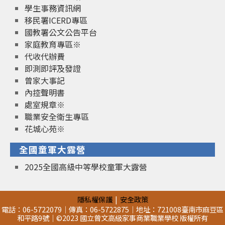
學生事務資訊網
移民署ICERD專區
國教署公文公告平台
家庭教育專區※
代收代辦費
即測即評及發證
曾家大事記
內控聲明書
處室規章※
職業安全衛生專區
花城心苑※
全國童軍大露營
2025全國高級中等學校童軍大露營
隱私權保護
安全政策
電話：06-5722079｜傳真：06-5722875｜地址：721008臺南市麻豆區
和平路9號｜©2023 國立曾文高級家事商業職業學校 版權所有