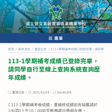
跳
轉
至
主
要
內
選單
容
首頁
/
最新消息
/
置頂公告
/
113-1學期補考成績已登錄完畢，請同學自
113-1學期補考成績已登錄完畢，
請同學自行至線上查詢系統查詢歷
年成績。
Post
Post
Post
置頂公告
2025/02/04
twvstn208
category:
published:
author:
1.113-1學期補考後成績、重補修成績如有疑義請於
2/6(四)上午10：00前至教務處註冊組反應。