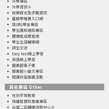
升學專區
升學資訊※
就業媒合及求職資訊
臺銀學雜費入口網
獎(助)學金專區
學生匯款通知專區
體適能成績查詢
學生生涯輔導網
師生交流
Easy test線上學習
英語線上學習
圖書館電子書
圖書館小論文專區
閱讀存摺推廣活動
其他專區 Other
性別平等教育
保護智慧財產權專區
台南二區輔導諮商中心※