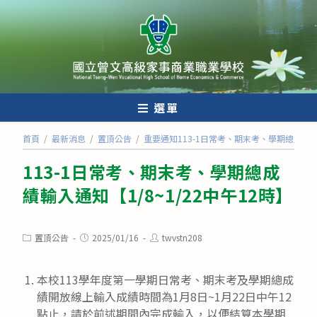
跳
轉
至
主
要
內
選單
容
首頁
/
最新消息
/
置頂公告
/
重要通知113-1日常考、期末考、學期總成績輸入
113-1日常考、期末考、學期總成
績輸入通知【1/8~1/22中午12時】
Post
Post
Post
置頂公告
2025/01/16
twvstn208
category:
published:
author:
本校113學年度第一學期日常考、期末考及學期總成
績開放線上輸入成績時間為1月8日~1月22日中午12
點止，請於前述期間內完成輸入，以便結算本學期