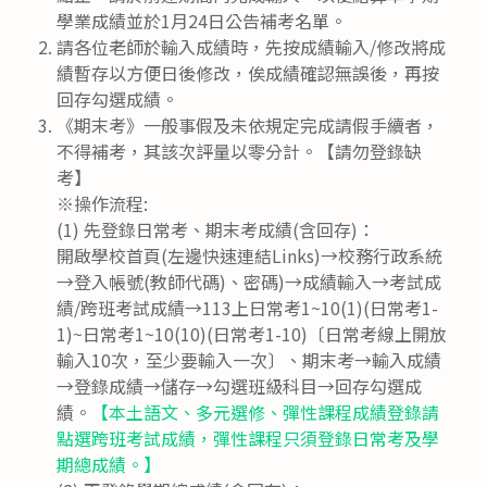
學業成績並於1月24日公告補考名單。
請各位老師於輸入成績時，先按成績輸入/修改將成
績暫存以方便日後修改，俟成績確認無誤後，再按
回存勾選成績。
《期末考》一般事假及未依規定完成請假手續者，
不得補考，其該次評量以零分計。【請勿登錄缺
考】
※操作流程:
(1) 先登錄日常考、期末考成績(含回存)：
開啟學校首頁(左邊快速連結Links)→校務行政系統
→登入帳號(教師代碼)、密碼)→成績輸入→考試成
績/跨班考試成績→113上日常考1~10(1)(日常考1-
1)~日常考1~10(10)(日常考1-10)〔日常考線上開放
輸入10次，至少要輸入一次〕、期末考→輸入成績
→登錄成績→儲存→勾選班級科目→回存勾選成
績。
【本土語文、多元選修、彈性課程成績登錄請
點選跨班考試成績，彈性課程只須登錄日常考及學
期總成績。】