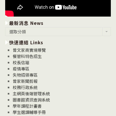
最新消息 News
最
選取分類
新
快速連結 Links
消
息
曾文家商實境導覽
News
餐管科特色招生
校長信箱
疫情專區
失物招領專區
曾家新聞剪報
校務行政系統
主網頁後端管理系統
圖書館資訊查詢系統
學年課程計畫書
學生選課輔導手冊