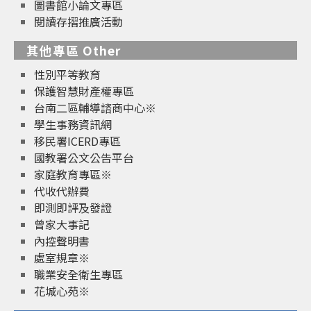
圖書館小論文專區
閱讀存摺推廣活動
其他專區 Other
性別平等教育
保護智慧財產權專區
台南二區輔導諮商中心※
學生事務資訊網
移民署ICERD專區
國教署公文公告平台
家庭教育專區※
代收代辦費
即測即評及發證
曾家大事記
內控聲明書
處室規章※
職業安全衛生專區
花城心苑※