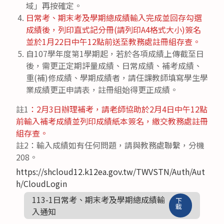
域」再按確定。
日常考、期末考及學期總成績輸入完成並回存勾選
成績後，列印直式記分冊(請列印A4格式大小)簽名
並於1月22日中午12點前送至教務處註冊組存查。
自107學年度第1學期起，若於各項成績上傳截至日
後，需更正定期評量成績、日常成績、補考成績、
重(補)修成績、學期成績者，請任課教師填寫學生學
業成績更正申請表，註冊組始得更正成績。
註1
：2月3日辦理補考，請老師協助於2月4日中午12點
前輸入補考成績並列印成績紙本簽名，繳交教務處註冊
組存查。
註2：輸入成績如有任何問題，請與教務處聯繫，分機
208。
https://shcloud12.k12ea.gov.tw/TWVSTN/Auth/Aut
h/CloudLogin
113-1日常考、期末考及學期總成績輸
下
載
入通知