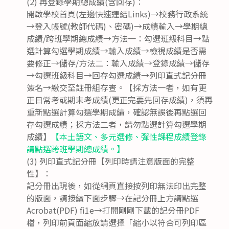
(2) 再登錄學期總成績(含回存)：
開啟學校首頁(左邊快速連結Links)→校務行政系統
→登入帳號(教師代碼)、密碼)→成績輸入→學期總
成績/跨班學期總成績→方法一：勾選班級科目→點
選計算勾選學期成績→輸入成績→檢視成績是否需
要修正→儲存/方法二：輸入成績→登錄成績→儲存
→勾選班級科目→回存勾選成績→列印直式記分冊
簽名→繳交至註冊組存查。【採方法一者，如有更
正日常考或期末考成績(更正完要先回存成績)，須再
重新點選計算勾選學期成績，確認無誤後再點選回
存勾選成績；採方法二者，請勿點選計算勾選學期
成績】
【本土語文、多元選修、彈性課程成績登錄
請點選跨班學期總成績。】
(3) 列印直式記分冊【列印時請注意版面的完整
性】：
記分冊出現後，如從網頁直接按列印無法印出完整
的版面，請接續下面步驟→在記分冊上方請點選
Acrobat(PDF) fi1e→打開剛剛下載的記分冊PDF
檔，列印前頁面縮放請選擇「縮小以符合可列印區