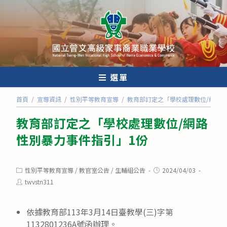
跳
轉
至
主
要
內
選單
容
首頁
/
宣導資訊
/
性別平等教育宣導
/
教育部訂定之「學校處理數位/網路性
教育部訂定之「學校處理數位/網路
性別暴力事件指引」1份
Post
Post
性別平等教育宣導
/
教官室公告
/
生輔組公告
2024/04/03
category:
published:
Post
twvstn311
author:
依據教育部113年3月14日臺教學(三)字第
1132801236A號函辦理。