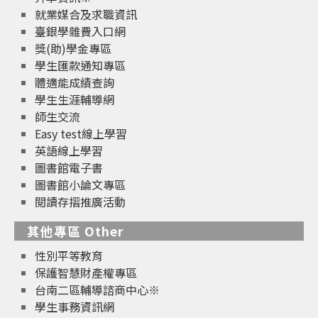
就業媒合及求職資訊
臺銀學雜費入口網
獎(助)學金專區
學生匯款通知專區
體適能成績查詢
學生生涯輔導網
師生交流
Easy test線上學習
英語線上學習
圖書館電子書
圖書館小論文專區
閱讀存摺推廣活動
其他專區 Other
性別平等教育
保護智慧財產權專區
台南二區輔導諮商中心※
學生事務資訊網