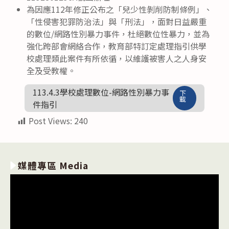
為因應112年修正公布之「兒少性剝削防制條例」、
「性侵害犯罪防治法」與「刑法」，面對日益嚴重
的數位/網路性別暴力事件，杜絕數位性暴力，並為
強化跨部會網絡合作，教育部特訂定處理指引供學
校處理類此案件有所依循，以維護被害人之人身安
全及受教權。
113.4.3學校處理數位-網路性別暴力事
下
載
件指引
Post Views:
240
媒體專區 Media