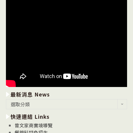
最新消息 News
最
選取分類
新
快速連結 Links
消
息
曾文家商實境導覽
News
餐管科特色招生