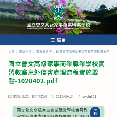
跳
轉
至
主
要
內
選單
容
首頁
/
規章辦法
/
實習處章則
/
國立曾文高級家事商業職業學校實習教室意外傷害
國立曾文高級家事商業職業學校實
習教室意外傷害處理流程實施要
點-1020402.pdf
Post
Post
Post
實習組規章
/
實習處章則
2023/09/13
twvstn601
category:
published:
author:
國立曾文高級家事商業職業學校實習教
下
載
室意外傷害處理流程實施要點-1020402