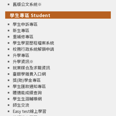
舊版公文系統※
學生專區 Student
學生申訴專區
新生專區
重補修專區
學生學習歷程檔案系統
校務行政系統解鎖申請
升學專區
升學資訊※
就業媒合及求職資訊
臺銀學雜費入口網
獎(助)學金專區
學生匯款通知專區
體適能成績查詢
學生生涯輔導網
師生交流
Easy test線上學習