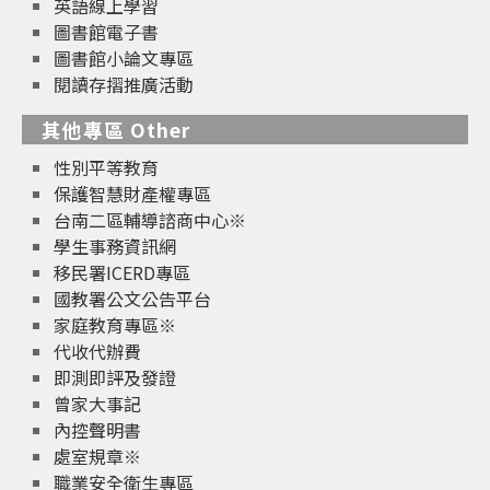
英語線上學習
圖書館電子書
圖書館小論文專區
閱讀存摺推廣活動
其他專區 Other
性別平等教育
保護智慧財產權專區
台南二區輔導諮商中心※
學生事務資訊網
移民署ICERD專區
國教署公文公告平台
家庭教育專區※
代收代辦費
即測即評及發證
曾家大事記
內控聲明書
處室規章※
職業安全衛生專區