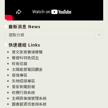
最新消息 News
最
選取分類
新
快速連結 Links
消
息
曾文家商實境導覽
News
餐管科特色招生
校長信箱
太陽能發電回饋金
疫情專區
失物招領專區
曾家新聞剪報
校務行政系統
主網頁後端管理系統
圖書館資訊查詢系統