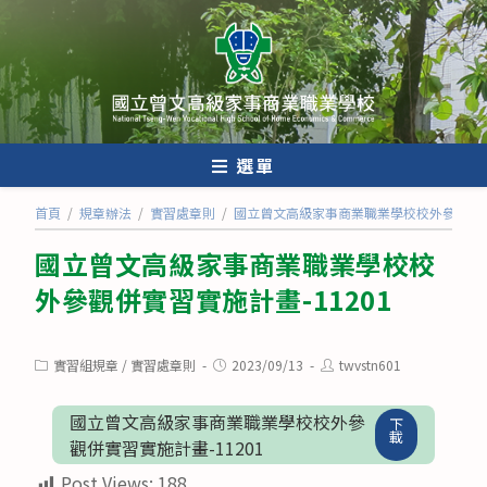
跳
轉
至
主
要
內
選單
容
首頁
/
規章辦法
/
實習處章則
/
國立曾文高級家事商業職業學校校外參觀併實習
國立曾文高級家事商業職業學校校
外參觀併實習實施計畫-11201
Post
Post
Post
實習組規章
/
實習處章則
2023/09/13
twvstn601
category:
published:
author:
國立曾文高級家事商業職業學校校外參
下
載
觀併實習實施計畫-11201
Post Views:
188