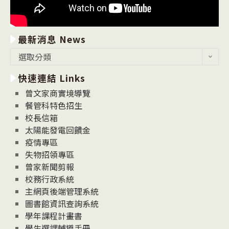
最新消息 News
最
選取分類
新
快速連結 Links
消
息
曾文家商實境導覽
News
餐管科特色招生
校長信箱
太陽能發電回饋金
疫情專區
失物招領專區
曾家新聞剪報
校務行政系統
主網頁後端管理系統
圖書館資訊查詢系統
學年課程計畫書
學生選課輔導手冊