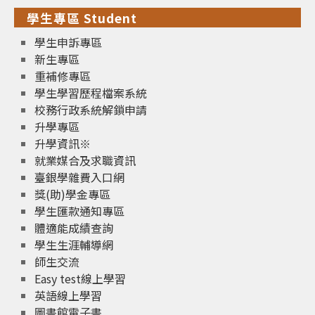
學生專區 Student
學生申訴專區
新生專區
重補修專區
學生學習歷程檔案系統
校務行政系統解鎖申請
升學專區
升學資訊※
就業媒合及求職資訊
臺銀學雜費入口網
獎(助)學金專區
學生匯款通知專區
體適能成績查詢
學生生涯輔導網
師生交流
Easy test線上學習
英語線上學習
圖書館電子書