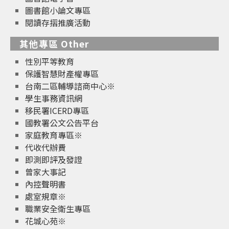
圖書館小論文專區
閱讀存摺推廣活動
其他專區 Other
性別平等教育
保護智慧財產權專區
台南二區輔導諮商中心※
學生事務資訊網
移民署ICERD專區
國教署公文公告平台
家庭教育專區※
代收代辦費
即測即評及發證
曾家大事記
內控聲明書
處室規章※
職業安全衛生專區
花城心苑※