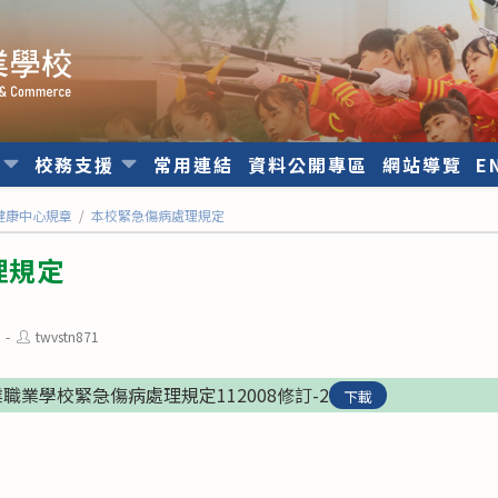
位
校務支援
常用連結
資料公開專區
網站導覽
E
健康中心規章
/
本校緊急傷病處理規定
理規定
Post
twvstn871
author:
業學校緊急傷病處理規定112008修訂-2
下載