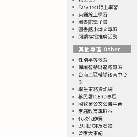
Easy test線上學習
英語線上學習
圖書館電子書
圖書館小論文專區
閱讀存摺推廣活動
其他專區 Other
性別平等教育
保護智慧財產權專區
台南二區輔導諮商中心
※
學生事務資訊網
移民署ICERD專區
國教署公文公告平台
家庭教育專區※
代收代辦費
即測即評及發證
曾家大事記