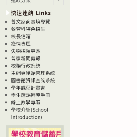
新
快速連結 Links
消
息
曾文家商實境導覽
News
餐管科特色招生
校長信箱
疫情專區
失物招領專區
曾家新聞剪報
校務行政系統
主網頁後端管理系統
圖書館資訊查詢系統
學年課程計畫書
學生選課輔導手冊
線上教學專區
學校介紹(School
Introduction)