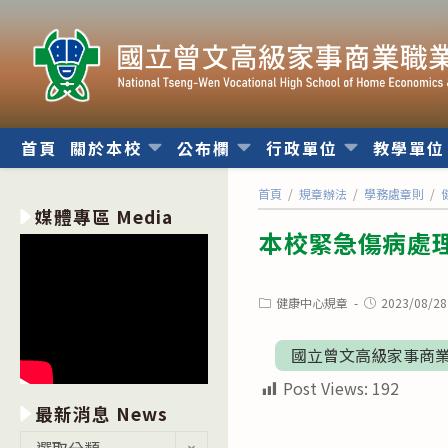
跳
轉
至
主
要
內
首頁
關於本校
公布欄
行政單位
教學單
容
首頁
/
規章辦法
/
學務處章則
/
媒體專區 Media
本校緊急傷病處
Post
Post
健康中心規章
2023/08/28
category:
published:
國立曾文高級家事商業職
Post Views:
192
最新消息 News
最
選取分類