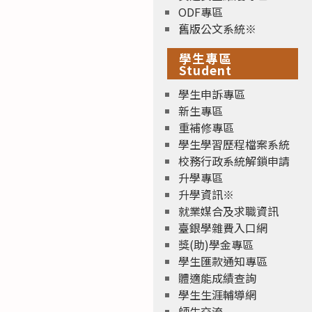
ODF專區
舊版公文系統※
學生專區
Student
學生申訴專區
新生專區
重補修專區
學生學習歷程檔案系統
校務行政系統解鎖申請
升學專區
升學資訊※
就業媒合及求職資訊
臺銀學雜費入口網
獎(助)學金專區
學生匯款通知專區
體適能成績查詢
學生生涯輔導網
師生交流