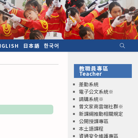
NGLISH
日本語
한국어
教職員專區
Teacher
差勤系統
電子公文系統※
請購系統※
曾文家商雲端社群※
新課綱推動相關規定
公開授課專區
本土語課程
資通安全維護專區