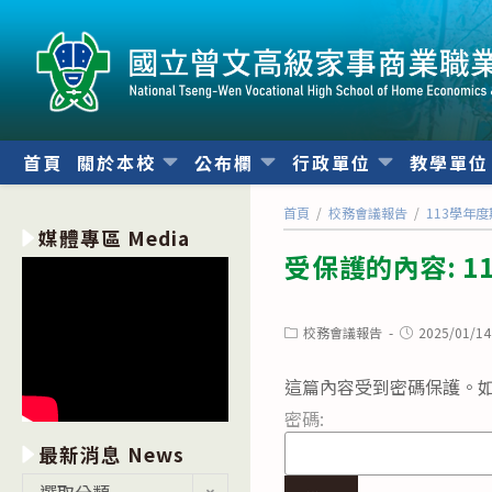
跳
轉
至
主
要
內
首頁
關於本校
公布欄
行政單位
教學單
容
首頁
/
校務會議報告
/
113學年
媒體專區 Media
受保護的內容: 
Post
Post
校務會議報告
2025/01/14
category:
published:
這篇內容受到密碼保護。如
密碼:
最新消息 News
最
選取分類