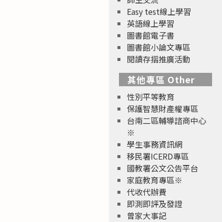
Easy test線上學習
英語線上學習
圖書館電子書
圖書館小論文專區
閱讀存摺推廣活動
其他專區 Other
性別平等教育
保護智慧財產權專區
台南二區輔導諮商中心
※
學生事務資訊網
移民署ICERD專區
國教署公文公告平台
家庭教育專區※
代收代辦費
即測即評及發證
曾家大事記