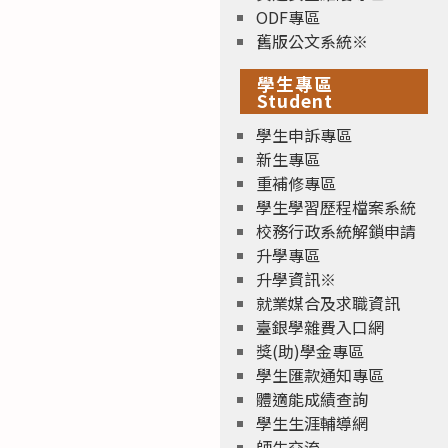
ODF專區
舊版公文系統※
學生專區
Student
學生申訴專區
新生專區
重補修專區
學生學習歷程檔案系統
校務行政系統解鎖申請
升學專區
升學資訊※
就業媒合及求職資訊
臺銀學雜費入口網
獎(助)學金專區
學生匯款通知專區
體適能成績查詢
學生生涯輔導網
師生交流