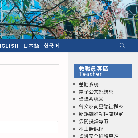
NGLISH
日本語
한국어
教職員專區
Teacher
差勤系統
電子公文系統※
請購系統※
曾文家商雲端社群※
新課綱推動相關規定
公開授課專區
本土語課程
資通安全維護專區