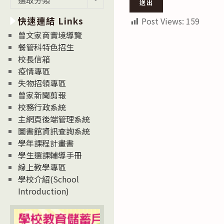
新
快速連結 Links
消
Post Views:
159
息
曾文家商實境導覽
News
餐管科特色招生
校長信箱
疫情專區
失物招領專區
曾家新聞剪報
校務行政系統
主網頁後端管理系統
圖書館資訊查詢系統
學年課程計畫書
學生選課輔導手冊
線上教學專區
學校介紹(School
Introduction)