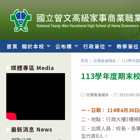
跳
轉
至
主
要
內
首頁
關於本校
公布欄
行政單位
教學單
容
首頁
/
校務會議報告
/
113學年
媒體專區 Media
113學年度期末
Post
Post
校務會議報告
2025/06/26
category:
published:
一、日期： 114年6月30日
二、地點：行政大樓3樓視
三、出席人員：校長、各單
最新消息 News
生代表8人。
最
選取分類