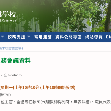
位
校務支援
常用連結
資料公開專區
網站導覽
E
度期末校務會議資料
校務會議資料
Post
twvstn505
author:
(星期一)上午10時10分 (上午10時開始簽到)
聽中心
位主管、全體專任教師(代理教師得列席，無表決權)、職員代表