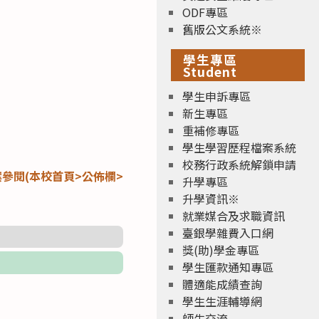
ODF專區
舊版公文系統※
學生專區
Student
學生申訴專區
新生專區
重補修專區
學生學習歷程檔案系統
校務行政系統解鎖申請
參閱(本校首頁>公佈欄>
升學專區
升學資訊※
就業媒合及求職資訊
臺銀學雜費入口網
獎(助)學金專區
學生匯款通知專區
體適能成績查詢
學生生涯輔導網
師生交流