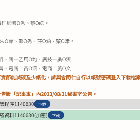
：護理師陳O秀、蔡O紜。
：朱O琴、鄭O秀、莊O涵、蔡O津。
昕、商一乙馬O均、廣技一吳O溱
真、電商二黃O涵、電商二黃O文
實節能減碳及少紙化，請與會同仁自行以帳號密碼登入下載檔案
版「記事本」內2023/08/31秘書室公告。
程序1140630
下載
資料1140630(加密)
下載