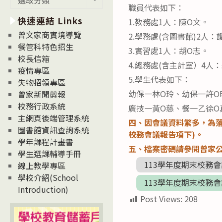
職員代表如下：
新
快速連結 Links
消
1.教務處1人：陳O文。
息
曾文家商實境導覽
2.學務處(含圖書館)2人
News
餐管科特色招生
3.實習處1人：胡O志。
校長信箱
4.總務處(含主計室）4人
疫情專區
5.學生代表如下：
失物招領專區
幼保一林O玲、幼保一許O
曾家新聞剪報
校務行政系統
廣技一黃O慈、餐一乙徐O
主網頁後端管理系統
四、因會議資料繁多，為落
圖書館資訊查詢系統
校務會議報告項下)。
學年課程計畫書
五、檔案密碼請參閱曾家公告
學生選課輔導手冊
113學年度期末校務會議
線上教學專區
學校介紹(School
113學年度期末校務會議
Introduction)
Post Views:
208