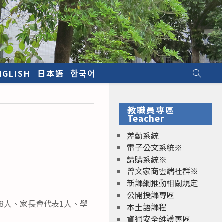
NGLISH
日本語
한국어
教職員專區
Teacher
差勤系統
電子公文系統※
請購系統※
曾文家商雲端社群※
新課綱推動相關規定
公開授課專區
8人、家長會代表1人、學
本土語課程
資通安全維護專區