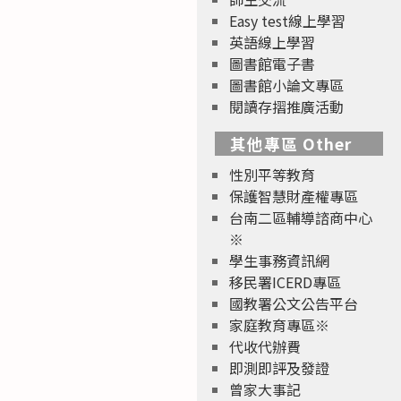
Easy test線上學習
英語線上學習
圖書館電子書
圖書館小論文專區
閱讀存摺推廣活動
其他專區 Other
性別平等教育
保護智慧財產權專區
台南二區輔導諮商中心
※
學生事務資訊網
移民署ICERD專區
國教署公文公告平台
家庭教育專區※
代收代辦費
即測即評及發證
曾家大事記